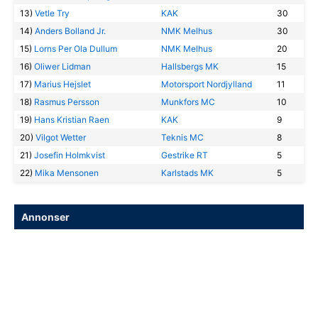
13)
Vetle Try
KAK
30
14)
Anders Bolland Jr.
NMK Melhus
30
15)
Lorns Per Ola Dullum
NMK Melhus
20
16)
Oliwer Lidman
Hallsbergs MK
15
17)
Marius Hejslet
Motorsport Nordjylland
11
18)
Rasmus Persson
Munkfors MC
10
19)
Hans Kristian Raen
KAK
9
20)
Vilgot Wetter
Teknis MC
8
21)
Josefin Holmkvist
Gestrike RT
5
22)
Mika Mensonen
Karlstads MK
5
Annonser