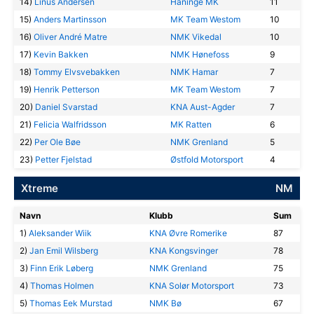
14)
Linus Andersen
Haninge MK
11
15)
Anders Martinsson
MK Team Westom
10
16)
Oliver André Matre
NMK Vikedal
10
17)
Kevin Bakken
NMK Hønefoss
9
18)
Tommy Elvsvebakken
NMK Hamar
7
19)
Henrik Petterson
MK Team Westom
7
20)
Daniel Svarstad
KNA Aust-Agder
7
21)
Felicia Walfridsson
MK Ratten
6
22)
Per Ole Bøe
NMK Grenland
5
23)
Petter Fjelstad
Østfold Motorsport
4
Xtreme
NM
Navn
Klubb
Sum
1)
Aleksander Wiik
KNA Øvre Romerike
87
2)
Jan Emil Wilsberg
KNA Kongsvinger
78
3)
Finn Erik Løberg
NMK Grenland
75
4)
Thomas Holmen
KNA Solør Motorsport
73
5)
Thomas Eek Murstad
NMK Bø
67