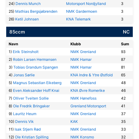
24)
Dennis Munch
Motorsport Nordjylland
3
25)
Mathias Bergsjøbrenden
NMK Gardermoen
3
26)
Ketil Johnsen
KNA Telemark
3
85ccm
NC
Navn
Klubb
Sum
1)
Eirik Steinsholt
NMK Grenland
93
2)
Robin Larsen Hermansen
NMK Hamar
87
3)
Tobias Grandum Spangen
NMK Hamar
81
4)
Jonas Sørlie
KNA Indre & Ytre Østfold
65
5)
Magnus Sebastian Eikeberg
NMK Grenland
48
6)
Even Aleksander Hoff Knai
KNA Øvre Romerike
46
7)
Olliver Tveiten Sollie
NMK Hønefoss
42
8)
Ole Fredrik Bringaker
Grenland Motorsport
41
9)
Lauritz Heum
NMK Grenland
37
10)
Dennis Vik
KAK
35
11)
Isak Stjern Rød
NMK Grenland
33
12)
Ole Kristian Spilling
NMK Konsmo
32