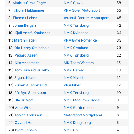
6)
Markus Gimle Enger
NMK Gjøvik
58
7)
Nikolai Haldammen
KNA Solør Motorsport
55
8)
Thomas Lohne
Asker & Bærum Motorsport
45
9)
Johan Bergan
NMK Tønsberg
42
10)
Kjell André Knabenes
NMK Kvinesdal
34
11)
Martin Hagen
KNA Øvre Romerike
33
12)
Ole Henry Steinsholt
NMK Grenland
23
13)
Vegard Aasen
NMK Tønsberg
22
14)
Nils Andersson
MK Team Westom
15
15)
Tom Halvard Huseby
NMK Hamar
13
16)
Sigurd Kilane
NMK Vikedal
12
17)
Ruben A. Tollefsrud
KNA Eiker
12
18)
Pål Rye Smørsteen
NMK Tønsberg
10
19)
Ola Jr. Nore
NMK Modum & Sigdal
9
20)
Arne Wiik
NMK Gardermoen
9
21)
Tobias Andersen
Motorsport Nordjylland
8
22)
Øyvind Hoff
NMK Kongsberg
5
23)
Bjørn Jensvoll
NMK Gol
4