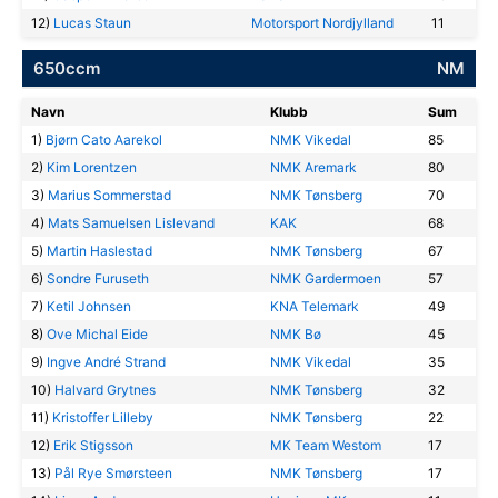
12)
Lucas Staun
Motorsport Nordjylland
11
650ccm
NM
Navn
Klubb
Sum
1)
Bjørn Cato Aarekol
NMK Vikedal
85
2)
Kim Lorentzen
NMK Aremark
80
3)
Marius Sommerstad
NMK Tønsberg
70
4)
Mats Samuelsen Lislevand
KAK
68
5)
Martin Haslestad
NMK Tønsberg
67
6)
Sondre Furuseth
NMK Gardermoen
57
7)
Ketil Johnsen
KNA Telemark
49
8)
Ove Michal Eide
NMK Bø
45
9)
Ingve André Strand
NMK Vikedal
35
10)
Halvard Grytnes
NMK Tønsberg
32
11)
Kristoffer Lilleby
NMK Tønsberg
22
12)
Erik Stigsson
MK Team Westom
17
13)
Pål Rye Smørsteen
NMK Tønsberg
17