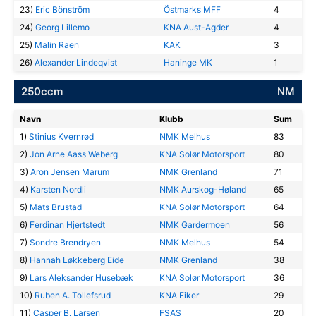
23)
Eric Bönström
Östmarks MFF
4
24)
Georg Lillemo
KNA Aust-Agder
4
25)
Malin Raen
KAK
3
26)
Alexander Lindeqvist
Haninge MK
1
250ccm
NM
Navn
Klubb
Sum
1)
Stinius Kvernrød
NMK Melhus
83
2)
Jon Arne Aass Weberg
KNA Solør Motorsport
80
3)
Aron Jensen Marum
NMK Grenland
71
4)
Karsten Nordli
NMK Aurskog-Høland
65
5)
Mats Brustad
KNA Solør Motorsport
64
6)
Ferdinan Hjertstedt
NMK Gardermoen
56
7)
Sondre Brendryen
NMK Melhus
54
8)
Hannah Løkkeberg Eide
NMK Grenland
38
9)
Lars Aleksander Husebæk
KNA Solør Motorsport
36
10)
Ruben A. Tollefsrud
KNA Eiker
29
11)
Casper B. Larsen
FSAS
20