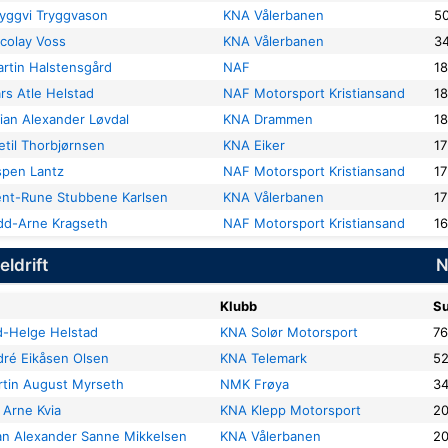
ryggvi Tryggvason
KNA Vålerbanen
5
icolay Voss
KNA Vålerbanen
3
rtin Halstensgård
NAF
18
rs Atle Helstad
NAF Motorsport Kristiansand
18
ian Alexander Løvdal
KNA Drammen
18
etil Thorbjørnsen
KNA Eiker
17
spen Lantz
NAF Motorsport Kristiansand
17
ent-Rune Stubbene Karlsen
KNA Vålerbanen
17
dd-Arne Kragseth
NAF Motorsport Kristiansand
16
eldrift
Klubb
S
-Helge Helstad
KNA Solør Motorsport
7
ré Eikåsen Olsen
KNA Telemark
5
tin August Myrseth
NMK Frøya
3
 Arne Kvia
KNA Klepp Motorsport
2
an Alexander Sanne Mikkelsen
KNA Vålerbanen
2