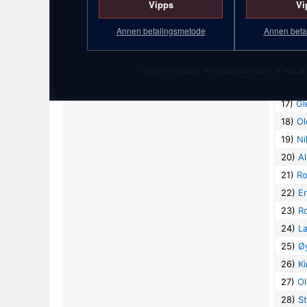
Vipps
Vi
12)
Kå
Annen betalingsmetode
Annen beta
13)
St
14)
Ør
15)
Ei
Ingen bindingstid. Fornyes automatisk til ordinær
16)
Jo
17)
Gl
18)
Ol
19)
Ni
20)
A
21)
Ro
22)
E
23)
R
24)
L
25)
Øy
26)
K
27)
Ol
28)
S