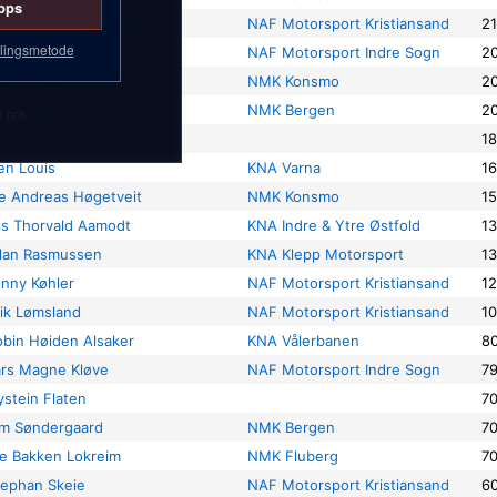
pps
re Nysted Andersen
NAF Motorsport Kristiansand
2
lingsmetode
effen Tveite
NAF Motorsport Indre Sogn
2
jan Fuglestveit
NMK Konsmo
2
nar Solberg
NMK Bergen
2
 pris.
akim Strand Johnsen
1
en Louis
KNA Varna
1
e Andreas Høgetveit
NMK Konsmo
1
ls Thorvald Aamodt
KNA Indre & Ytre Østfold
1
llan Rasmussen
KNA Klepp Motorsport
1
nny Køhler
NAF Motorsport Kristiansand
1
rik Lømsland
NAF Motorsport Kristiansand
1
obin Høiden Alsaker
KNA Vålerbanen
8
ars Magne Kløve
NAF Motorsport Indre Sogn
7
stein Flaten
7
im Søndergaard
NMK Bergen
7
e Bakken Lokreim
NMK Fluberg
7
tephan Skeie
NAF Motorsport Kristiansand
6