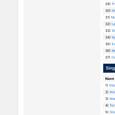
29)
T
30)
N
31)
Ma
32)
La
33)
St
34)
Kj
35)
E
36)
K
37)
O
Sing
Navn
1)
Odd
2)
And
3)
Mar
4)
Tor
5)
Sti