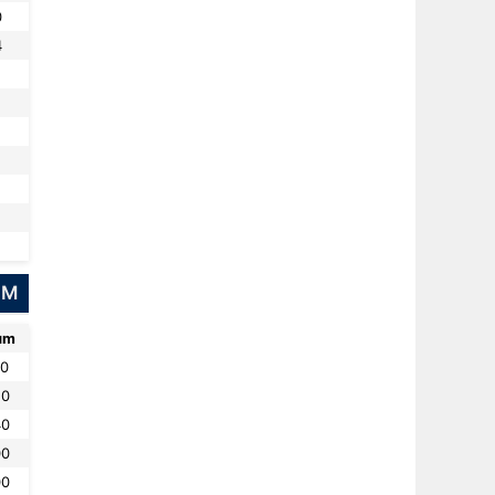
0
4
NM
um
60
20
40
00
00