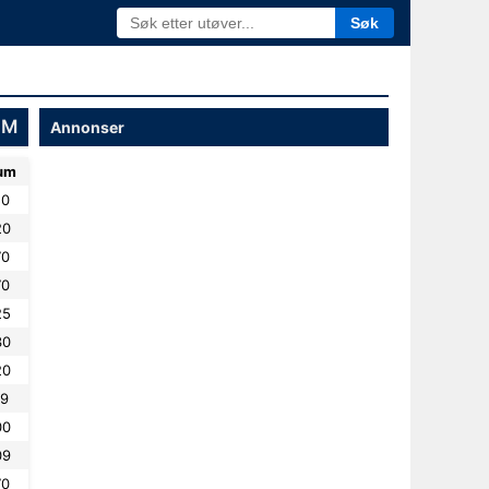
Søk
NM
Annonser
um
50
20
70
70
25
30
20
19
00
09
70