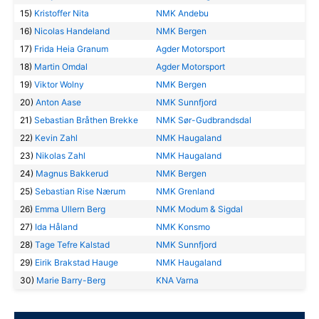
15)
Kristoffer Nita
NMK Andebu
16)
Nicolas Handeland
NMK Bergen
17)
Frida Heia Granum
Agder Motorsport
18)
Martin Omdal
Agder Motorsport
19)
Viktor Wolny
NMK Bergen
20)
Anton Aase
NMK Sunnfjord
21)
Sebastian Bråthen Brekke
NMK Sør-Gudbrandsdal
22)
Kevin Zahl
NMK Haugaland
23)
Nikolas Zahl
NMK Haugaland
24)
Magnus Bakkerud
NMK Bergen
25)
Sebastian Rise Nærum
NMK Grenland
26)
Emma Ullern Berg
NMK Modum & Sigdal
27)
Ida Håland
NMK Konsmo
28)
Tage Tefre Kalstad
NMK Sunnfjord
29)
Eirik Brakstad Hauge
NMK Haugaland
30)
Marie Barry-Berg
KNA Varna