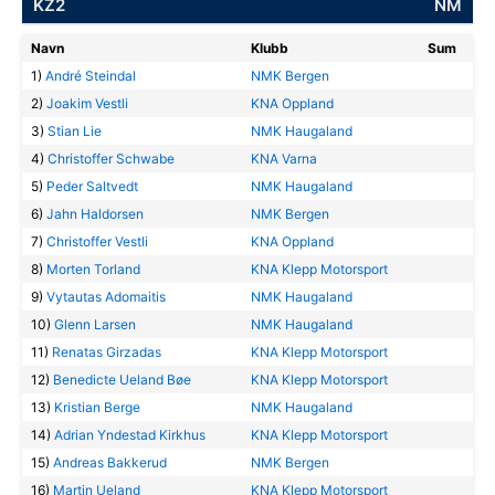
KZ2
NM
Navn
Klubb
Sum
1)
André Steindal
NMK Bergen
2)
Joakim Vestli
KNA Oppland
3)
Stian Lie
NMK Haugaland
4)
Christoffer Schwabe
KNA Varna
5)
Peder Saltvedt
NMK Haugaland
6)
Jahn Haldorsen
NMK Bergen
7)
Christoffer Vestli
KNA Oppland
8)
Morten Torland
KNA Klepp Motorsport
9)
Vytautas Adomaitis
NMK Haugaland
10)
Glenn Larsen
NMK Haugaland
11)
Renatas Girzadas
KNA Klepp Motorsport
12)
Benedicte Ueland Bøe
KNA Klepp Motorsport
13)
Kristian Berge
NMK Haugaland
14)
Adrian Yndestad Kirkhus
KNA Klepp Motorsport
15)
Andreas Bakkerud
NMK Bergen
16)
Martin Ueland
KNA Klepp Motorsport