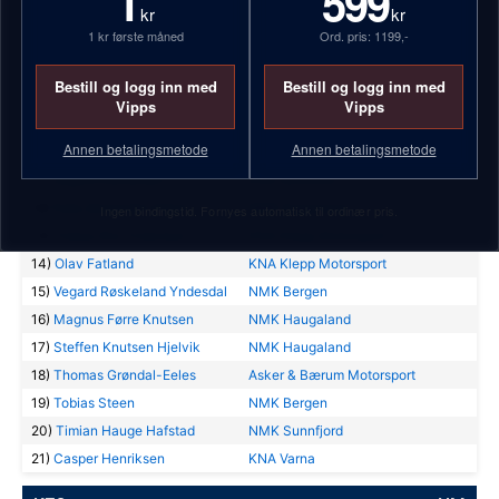
1
599
kr
kr
5)
Tord Raugstad
KNA Klepp Motorsport
1 kr første måned
Ord. pris: 1199,-
6)
William Lundbø
KNA Nordvest
7)
Elina Lie Rolfsen
NMK Modum & Sigdal
Bestill og logg inn med
Bestill og logg inn med
8)
Sigurd Finden
NMK Trøgstad
Vipps
Vipps
9)
Idar Gjerdevik
NMK Haugaland
Annen betalingsmetode
Annen betalingsmetode
10)
Ulrik Strømmen
KNA Nordvest
11)
Vegard Klemetsen
KNA Nordvest
12)
Felix Alexander Hilton
NMK Eggemoen
Ingen bindingstid. Fornyes automatisk til ordinær pris.
13)
Tobias Riis Yndestad
KNA Klepp Motorsport
14)
Olav Fatland
KNA Klepp Motorsport
15)
Vegard Røskeland Yndesdal
NMK Bergen
16)
Magnus Førre Knutsen
NMK Haugaland
17)
Steffen Knutsen Hjelvik
NMK Haugaland
18)
Thomas Grøndal-Eeles
Asker & Bærum Motorsport
19)
Tobias Steen
NMK Bergen
20)
Timian Hauge Hafstad
NMK Sunnfjord
21)
Casper Henriksen
KNA Varna