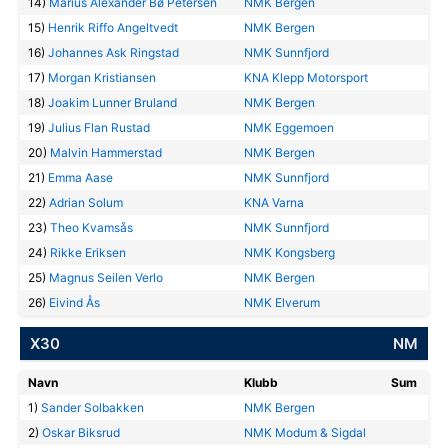
14)
Marius Alexander Bø Petersen
NMK Bergen
15)
Henrik Riffo Angeltvedt
NMK Bergen
16)
Johannes Ask Ringstad
NMK Sunnfjord
17)
Morgan Kristiansen
KNA Klepp Motorsport
18)
Joakim Lunner Bruland
NMK Bergen
19)
Julius Flan Rustad
NMK Eggemoen
20)
Malvin Hammerstad
NMK Bergen
21)
Emma Aase
NMK Sunnfjord
22)
Adrian Solum
KNA Varna
23)
Theo Kvamsås
NMK Sunnfjord
24)
Rikke Eriksen
NMK Kongsberg
25)
Magnus Seilen Verlo
NMK Bergen
26)
Eivind Ås
NMK Elverum
X30
NM
Navn
Klubb
Sum
1)
Sander Solbakken
NMK Bergen
2)
Oskar Biksrud
NMK Modum & Sigdal