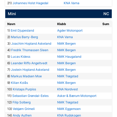
21)
Johannes Holst Hagedal
KNA Varna
Mini
NC
Navn
Klubb
Sum
1)
Emil Djupesland
Agder Motorsport
2)
Marius Barry-Berg
KNA Varna
3)
Joachim Hopland Askeland
NMK Bergen
4)
Fredrik Thomassen Sleen
NMK Bergen
5)
Lucas Kidess
NMK Haugaland
6)
Leander Riffo Angeltvedt
NMK Bergen
7)
Jostein Hopland Askeland
NMK Bergen
8)
Markus Madsen Moe
NMK Trøgstad
9)
Kilian Kolås
NMK Bergen
10)
Kristaps Purpiss
KNA Nordvest
11)
Sebastian Grøndal-Eeles
Asker & Bærum Motorsport
12)
Filip Solberg
NMK Trøgstad
13)
Vebjørn Grimeli
NMK Eggemoen
14)
Andy Authen
KNA Rudskogen