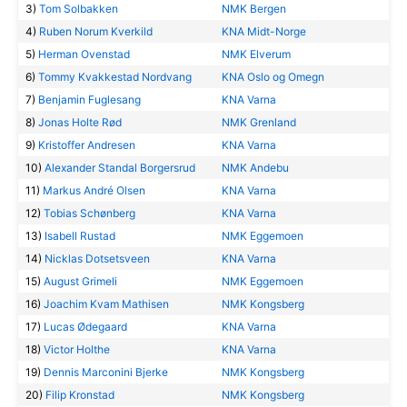
3)
Tom Solbakken
NMK Bergen
4)
Ruben Norum Kverkild
KNA Midt-Norge
5)
Herman Ovenstad
NMK Elverum
6)
Tommy Kvakkestad Nordvang
KNA Oslo og Omegn
7)
Benjamin Fuglesang
KNA Varna
8)
Jonas Holte Rød
NMK Grenland
9)
Kristoffer Andresen
KNA Varna
10)
Alexander Standal Borgersrud
NMK Andebu
11)
Markus André Olsen
KNA Varna
12)
Tobias Schønberg
KNA Varna
13)
Isabell Rustad
NMK Eggemoen
14)
Nicklas Dotsetsveen
KNA Varna
15)
August Grimeli
NMK Eggemoen
16)
Joachim Kvam Mathisen
NMK Kongsberg
17)
Lucas Ødegaard
KNA Varna
18)
Victor Holthe
KNA Varna
19)
Dennis Marconini Bjerke
NMK Kongsberg
20)
Filip Kronstad
NMK Kongsberg