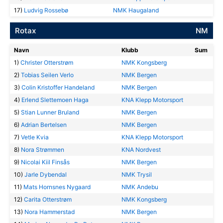
17)
Ludvig Rossebø
NMK Haugaland
Rotax
NM
Navn
Klubb
Sum
1)
Christer Otterstrøm
NMK Kongsberg
2)
Tobias Seilen Verlo
NMK Bergen
3)
Colin Kristoffer Handeland
NMK Bergen
4)
Erlend Slettemoen Haga
KNA Klepp Motorsport
5)
Stian Lunner Bruland
NMK Bergen
6)
Adrian Bertelsen
NMK Bergen
7)
Vetle Kvia
KNA Klepp Motorsport
8)
Nora Strømmen
KNA Nordvest
9)
Nicolai Kiil Finsås
NMK Bergen
10)
Jarle Dybendal
NMK Trysil
11)
Mats Hornsnes Nygaard
NMK Andebu
12)
Carita Otterstrøm
NMK Kongsberg
13)
Nora Hammerstad
NMK Bergen