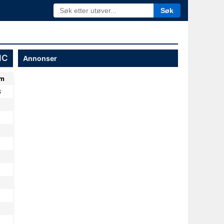
Søk
NC
Annonser
m
8