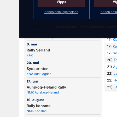
Vipps
Vi
11)
Er
25. februar
Annen betalingsmetode
Annen beta
11)
Ha
Numedalsrally
NMK Nore & Uvdal
14)
Mo
22. april
15)
Øy
Ingen bindingstid. Fornyes automatisk til ordinær
Hurumsprinten
16)
Ax
NMK Hurum & Røyken
17)
Kj
6. mai
17)
Ka
Rally Sørland
17)
Sv
KAK
20)
T
20. mai
21)
Åg
Sydsprinten
22)
J
KNA Aust-Agder
22)
H
17. juni
Aurskog-Høland Rally
22)
J
NMK Aurskog-Høland
19. august
Rally Konsmo
NMK Konsmo