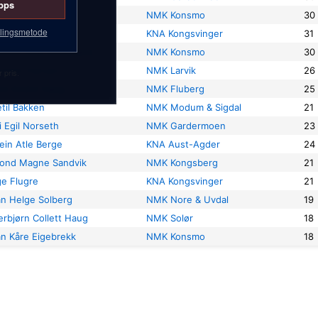
pps
ik Iversen
NMK Konsmo
30
lingsmetode
ns Martin Bakken
KNA Kongsvinger
31
rten Hille Rosseland
NMK Konsmo
30
stein Hansen
NMK Larvik
26
 pris.
el André Haug
NMK Fluberg
25
etil Bakken
NMK Modum & Sigdal
21
i Egil Norseth
NMK Gardermoen
23
ein Atle Berge
KNA Aust-Agder
24
rond Magne Sandvik
NMK Kongsberg
21
e Flugre
KNA Kongsvinger
21
an Helge Solberg
NMK Nore & Uvdal
19
erbjørn Collett Haug
NMK Solør
18
an Kåre Eigebrekk
NMK Konsmo
18