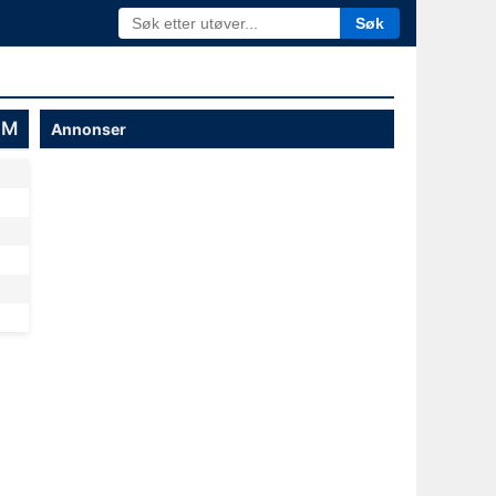
Søk
NM
Annonser