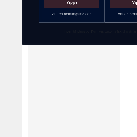
Vipps
Vi
Annen betalingsmetode
Annen beta
Ingen bindingstid. Fornyes automatisk til ordinær