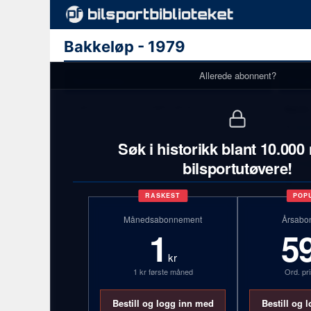
Bakkeløp - 1979
Allerede abonnent?
Gru
Terminliste
Ingen terminliste tilgjengelig
Navn
1)
Gun
Søk i historikk blant 10.000
2)
Ste
bilsportutøvere!
3)
Vid
4)
Vid
RASKEST
POP
5)
Gu
Månedsabonnement
Årsabo
1
5
kr
1 kr første måned
Ord. pri
Bestill og logg inn med
Bestill og 