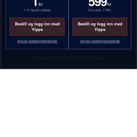
1
599
kr
kr
4)
Knut Boberg
1 kr første måned
Ord. pris: 1199,-
Annonser
Bestill og logg inn med
Bestill og logg inn med
Vipps
Vipps
Annen betalingsmetode
Annen betalingsmetode
Ingen bindingstid. Fornyes automatisk til ordinær pris.