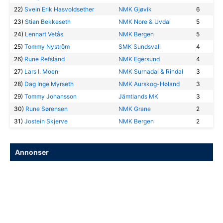
22)
Svein Erik Hasvoldsether
NMK Gjøvik
6
23)
Stian Bekkeseth
NMK Nore & Uvdal
5
24)
Lennart Vetås
NMK Bergen
5
25)
Tommy Nyström
SMK Sundsvall
4
26)
Rune Refsland
NMK Egersund
4
27)
Lars I. Moen
NMK Surnadal & Rindal
3
28)
Dag Inge Myrseth
NMK Aurskog-Høland
3
29)
Tommy Johansson
Jämtlands MK
3
30)
Rune Sørensen
NMK Grane
2
31)
Jostein Skjerve
NMK Bergen
2
Annonser