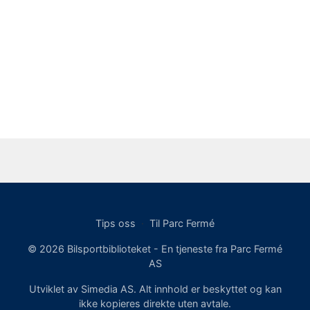
Tips oss
·
Til Parc Fermé
© 2026 Bilsportbiblioteket - En tjeneste fra Parc Fermé
AS
Utviklet av Simedia AS. Alt innhold er beskyttet og kan
ikke kopieres direkte uten avtale.