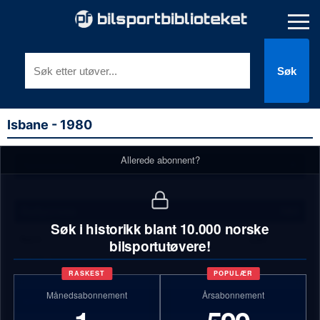
Søk
Isbane - 1980
Allerede abonnent?
Terminliste
Rallycross
NM
Søk i historikk blant 10.000 norske
Navn
Klubb
Sum
bilsportutøvere!
1)
Geir Tørmoen
RASKEST
POPULÆR
Månedsabonnement
Årsabonnement
Annonser