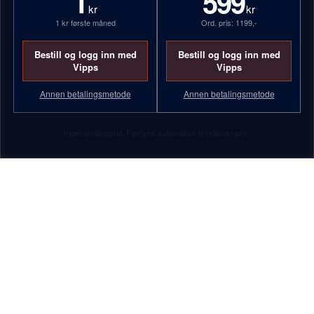
1
599
kr
kr
1 kr første måned
Ord. pris: 1199,-
Bestill og logg inn med
Bestill og logg inn med
Vipps
Vipps
Annen betalingsmetode
Annen betalingsmetode
Ingen bindingstid. Fornyes automatisk til ordinær pris.