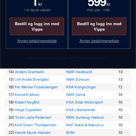
1
599
NMK Nore & Uvdal
kr
kr
5)
Tommy Slåstad
KNA Kongsvinger
48
1 kr første måned
Ord. pris: 1199,-
6)
Henning Nyberg
NMK Elverum
36
23. juni
Rally Trøndelag
7)
Erik Nordahl
NAF Motorsport Drammen
34
Bestill og logg inn med
Bestill og logg inn med
KNA Midt-Norge
8)
Per Engseth
NMK Elverum
30
Vipps
Vipps
8. september
9)
Ole Jacob Skjørdal Hauge
NMK Romerike
30
Østfoldrally
Annen betalingsmetode
Annen betalingsmetode
10)
Jonas Kruse
Karlstads MK
30
KNA Moss
11)
Per-Gunnar Andersson
Årjängs MK
30
KNA Indre Østfold
NMK Trøgstad
12)
Per-Gunnar Andersson
Årjängs MK
22,5
Ingen bindingstid. Fornyes automatisk til ordinær pris.
NMK Aremark
13)
Ronny Nordli
NMK Aurskog-Høland
18
22. september
14)
Anders Granheim
NMK Hadeland
13
Rally Hedmarken
15)
Leif André Øvergård
NMK Elverum
13
NAF Hamar og Omegn jr.
16)
Per Werner Fosseidengen
KNA Kongsvinger
12
17)
Kenneth Moen
NMK Varna
10
18)
Robert Nygård
KNA Solør Motorsport
10
19)
Helge Dypdalen
KNA Lillehammer
10
20)
Svein Jarle Pedersen
NMK Aurskog-Høland
10
21)
Ketil Steen Thorbjørnsen
NAF Asker & Bærum jr.
10
22)
Henrik Munk Hansen
BOM
10