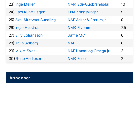
23)
Inge Møller
NMK Sør-Gudbrandsdal
10
24)
Lars Rune Hagen
KNA Kongsvinger
9
25)
Axel Skotvedt Sundling
NAF Asker & Bærum jr.
9
26)
Ingar Helstrup
NMK Elverum
7,5
27)
Billy Johansson
Säffle MC
6
28)
Truls Solberg
NAF
6
29)
Mikjel Svae
NAF Hamar og Omegn jr.
3
30)
Rune Andresen
NMK Follo
2
Annonser