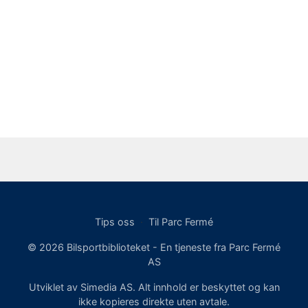
Tips oss
·
Til Parc Fermé
© 2026 Bilsportbiblioteket - En tjeneste fra Parc Fermé
AS
Utviklet av Simedia AS. Alt innhold er beskyttet og kan
ikke kopieres direkte uten avtale.