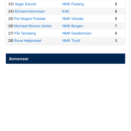
23)
Vegar Åslund
NMK Fluberg
8
24)
Richard Halvorsen
KAK
8
25)
Per Magne Flatebø
NMK Vikedal
8
26)
Michael Micken Seilen
NMK Bergen
7
27)
Pål Tønsberg
NMK Gardermoen
6
28)
Rune Høljeneset
NMK Trysil
3
Annonser