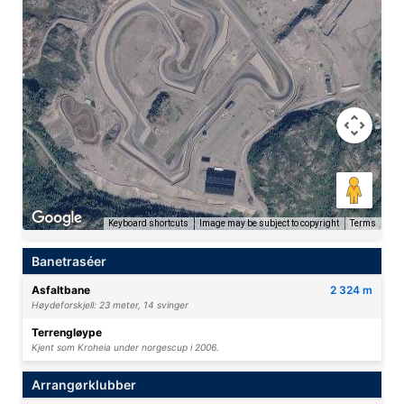
Keyboard shortcuts
Image may be subject to copyright
Terms
Banetraséer
Asfaltbane
2 324 m
Høydeforskjell: 23 meter, 14 svinger
Terrengløype
Kjent som Kroheia under norgescup i 2006.
Arrangørklubber