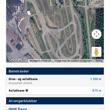
Keyboard shortcuts
Image may be subject to copyright
Terms
Banetraséer
Grus- og asfaltbane
1 100 m
Grus/asfalt: 50/50%
Asfaltbane 🚫
975 m
Arrangørklubber
NMK Rana