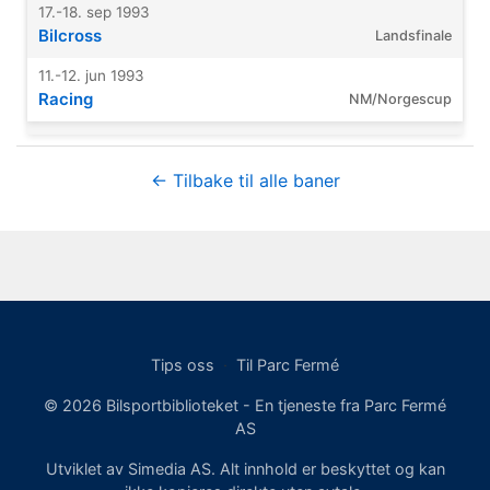
17.-18. sep 1993
Bilcross
Landsfinale
11.-12. jun 1993
Racing
NM/Norgescup
← Tilbake til alle baner
Tips oss
·
Til Parc Fermé
© 2026 Bilsportbiblioteket - En tjeneste fra Parc Fermé
AS
Utviklet av Simedia AS. Alt innhold er beskyttet og kan