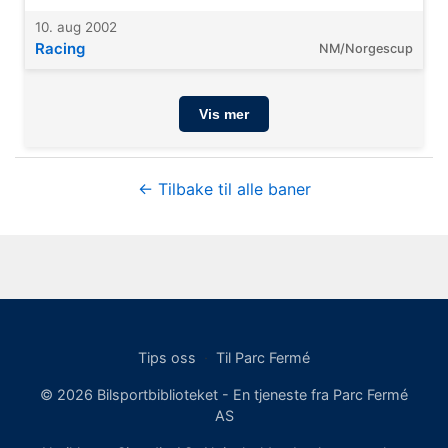
10. aug 2002
Racing
NM/Norgescup
Vis mer
← Tilbake til alle baner
Tips oss
·
Til Parc Fermé
© 2026 Bilsportbiblioteket - En tjeneste fra Parc Fermé
AS