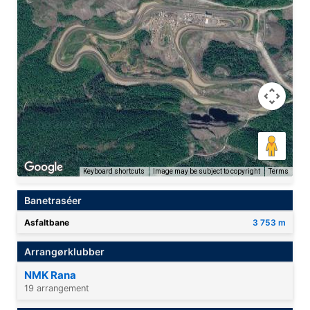
Keyboard shortcuts
Image may be subject to copyright
Terms
Banetraséer
Asfaltbane
3 753 m
Arrangørklubber
NMK Rana
19 arrangement