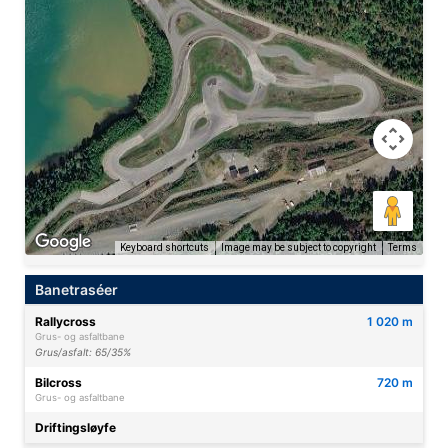
Keyboard shortcuts
Image may be subject to copyright
Terms
Banetraséer
Rallycross
1 020 m
Grus- og asfaltbane
Grus/asfalt: 65/35%
Bilcross
720 m
Grus- og asfaltbane
Driftingsløyfe