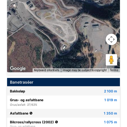
Keyboard shortcuts
Image may be subject to copyright
Terms
Banetraséer
Bakkeløp
2 100 m
Grus- og asfaltbane
1 019 m
Grus/asfalt: 37/63%
Asfaltbane 🚫
1 350 m
Bilcross/rallycross (2002) 🚫
1 075 m
Grus- og asfaltbane