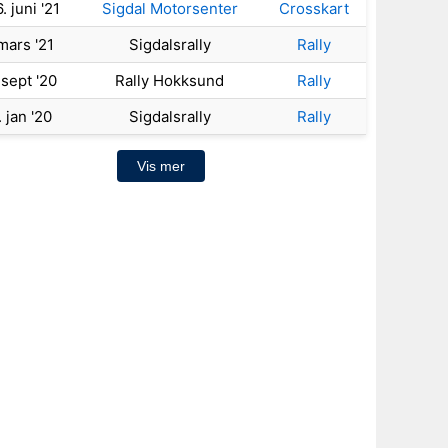
. juni '21
Sigdal Motorsenter
Crosskart
 mars '21
Sigdalsrally
Rally
 sept '20
Rally Hokksund
Rally
. jan '20
Sigdalsrally
Rally
Vis mer