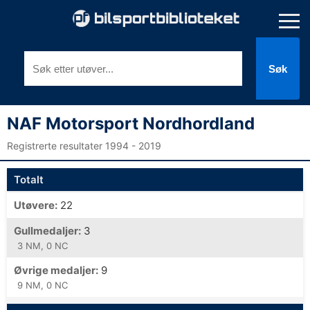
Søk
NAF Motorsport Nordhordland
Registrerte resultater 1994 - 2019
Totalt
Utøvere:
22
Gullmedaljer:
3
3 NM, 0 NC
Øvrige medaljer:
9
9 NM, 0 NC