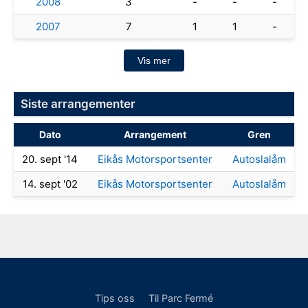
2008
3
-
-
-
2007
7
1
1
-
Vis mer
Siste arrangementer
Dato
Arrangement
Gren
20. sept '14
Eikås Motorsportsenter
Autoslalåm
14. sept '02
Eikås Motorsportsenter
Autoslalåm
Tips oss
·
Til Parc Fermé