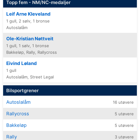
Topp fem - NM/NC-medaljer
Leif Arne Kleveland
1 gull, 2 sølv, 1 bronse
Autoslalåm
Ole-Kristian Nøttveit
1 gull, 1 sølv, 1 bronse
Bakkeløp, Rally, Rallycross
Eivind Løland
1 gull
Autoslalåm, Street Legal
Bilsportgrener
Autoslalåm
16 utøvere
Rallycross
5 utøvere
Bakkeløp
5 utøvere
Rally
3 utøvere