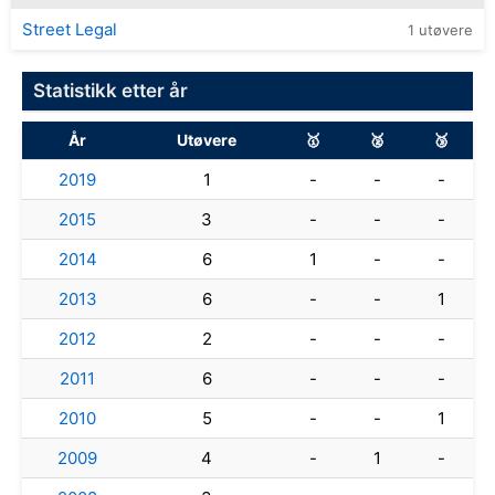
Street Legal
1 utøvere
Statistikk etter år
År
Utøvere
🥇
🥈
🥉
2019
1
-
-
-
2015
3
-
-
-
2014
6
1
-
-
2013
6
-
-
1
2012
2
-
-
-
2011
6
-
-
-
2010
5
-
-
1
2009
4
-
1
-