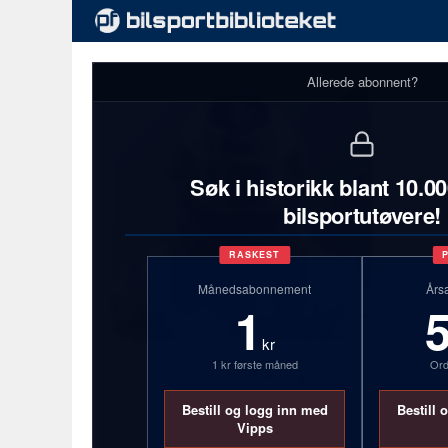
Allerede abonnent?
Søk i historikk blant 10.0
bilsportutøvere!
RASKEST
Månedsabonnement
Års
1
kr
1 kr første måned
Ord
Trond Bergli
Bestill og logg inn med
Bestill 
Se full profilstatistikk med
Vipps