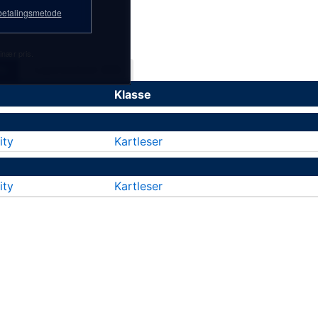
etalingsmetode
inær pris.
kk
Løpsresultater 2026
Klasse
ity
Kartleser
ity
Kartleser