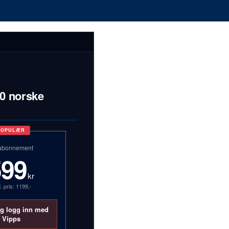
00 norske
POPULÆR
abonnement
599
kr
. pris: 1199,-
og logg inn med
Vipps