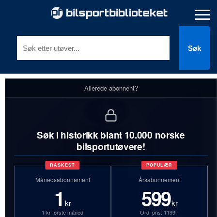
Søk
Allerede abonnent?
Søk i historikk blant 10.000 norske
bilsportutøvere!
RASKEST
POPULÆR
Månedsabonnement
Årsabonnement
1
599
kr
kr
1 kr første måned
Ord. pris: 1199,-