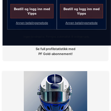
Bestill og logg inn med
Bestill og logg inn med
Vipps
Vipps
Annen betalingsmetode
Annen betalingsmetode
Ingen bindingstid. Fornyes automatisk til ordinær pris.
Steffen Kongstad
Se full profilstatistikk med
PF Gold-abonnement!