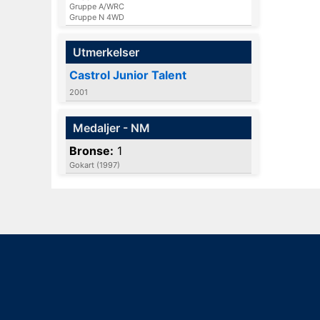
Gruppe A/WRC
Gruppe N 4WD
Utmerkelser
Castrol Junior Talent
2001
Medaljer - NM
Bronse:
1
Gokart (1997)