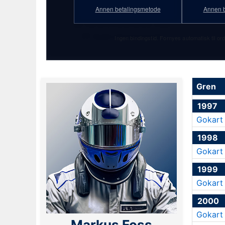
★ 9. juni 1982
Annen betalingsmetode
Annen b
Se full profilstatistikk med
PF Gold-abonnement!
Ingen bindingstid. Fornyes automatisk til ord
Gren
1997
Gokart
1998
Gokart
1999
Gokart
2000
Gokart
Markus Foss