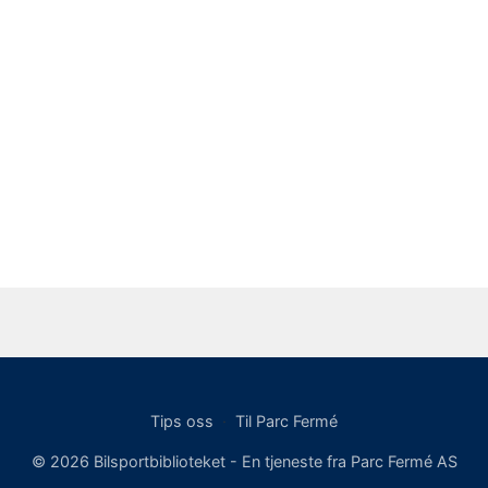
Tips oss
·
Til Parc Fermé
© 2026 Bilsportbiblioteket - En tjeneste fra Parc Fermé AS