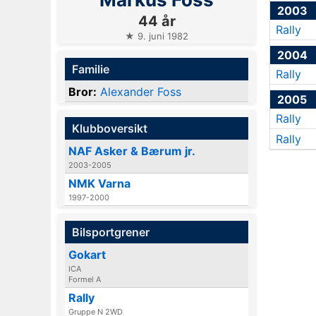
2003
44 år
Rally
★ 9. juni 1982
2004
Familie
Rally
Bror:
Alexander Foss
2005
Rally
Klubboversikt
Rally
NAF Asker & Bærum jr.
2003-2005
NMK Varna
1997-2000
Bilsportgrener
Gokart
ICA
Formel A
Rally
Gruppe N 2WD