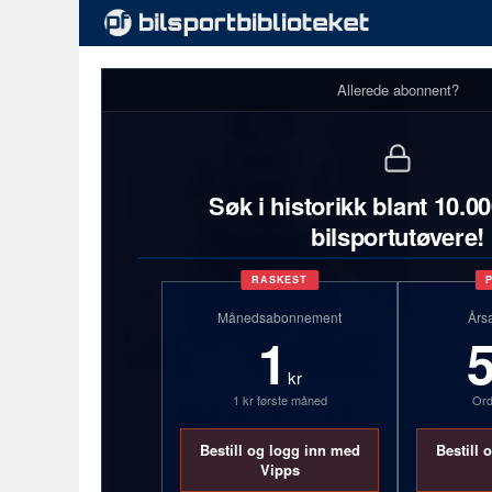
Allerede abonnent?
Søk i historikk blant 10.0
bilsportutøvere!
RASKEST
Månedsabonnement
Års
1
kr
1 kr første måned
Ord
Markus Foss
Bestill og logg inn med
Bestill 
44 år
Vipps