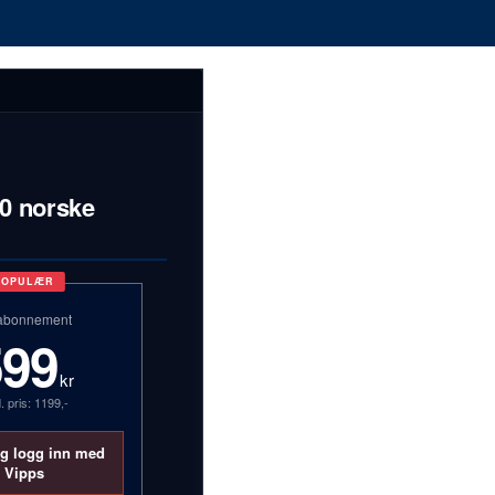
00 norske
POPULÆR
abonnement
599
kr
. pris: 1199,-
og logg inn med
Vipps