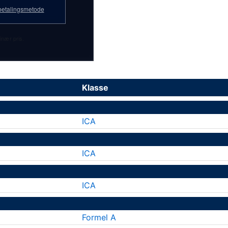
etalingsmetode
inær pris.
Klasse
ICA
ICA
ICA
Formel A