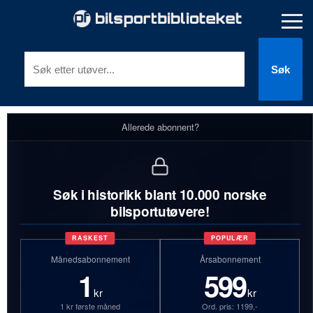
Søk
Allerede abonnent?
Søk i historikk blant 10.000 norske
bilsportutøvere!
RASKEST
POPULÆR
Månedsabonnement
Årsabonnement
1
599
kr
kr
1 kr første måned
Ord. pris: 1199,-