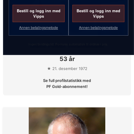
Bestill og logg inn med
Bestill og logg inn med
Vipps
Vipps
Annen betalingsmetode
Annen betalingsmetode
Ingen bindingstid. Fornyes automatisk til ordinær pris.
Mats Peder Hvambsahl
53 år
★ 21. desember 1972
Se full profilstatistikk med
PF Gold-abonnement!