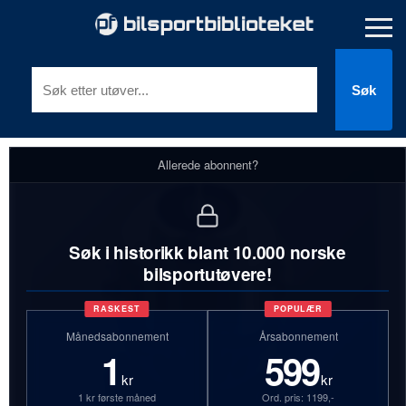
Søk
Allerede abonnent?
Søk i historikk blant 10.000 norske
bilsportutøvere!
RASKEST
POPULÆR
Månedsabonnement
Årsabonnement
1
599
kr
kr
1 kr første måned
Ord. pris: 1199,-