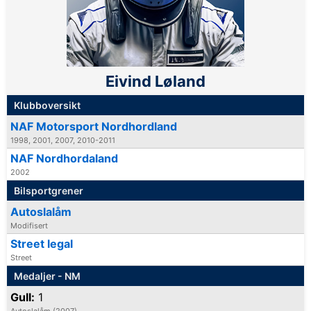
Eivind Løland
Klubboversikt
NAF Motorsport Nordhordland
1998, 2001, 2007, 2010-2011
NAF Nordhordaland
2002
Bilsportgrener
Autoslalåm
Modifisert
Street legal
Street
Medaljer - NM
Gull:
1
Autoslalåm (2007)