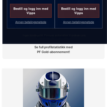
Bestill og logg inn med
Bestill og logg inn med
Vipps
Vipps
Annen betalingsmetode
Annen betalingsmetode
Ingen bindingstid. Fornyes automatisk til ordinær pris.
Eivind Løland
Se full profilstatistikk med
PF Gold-abonnement!