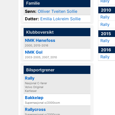
Rally
Familie
2010
Sønn:
Olliver Tveiten Sollie
Rally
Datter:
Emilia Lokreim Sollie
Rally
Klubboversikt
2015
NMK Hønefoss
Rally
2000, 2015-2016
2016
NMK Gol
Rally
2003-2005, 2007, 2010
Bilsportgrener
Rally
Nasjonal C-fører
Volvo Original
Kartleser
Bakkeløp
Supernasjonal o/2000ccm
Rallycross
Supernasjonal o/2000ccm