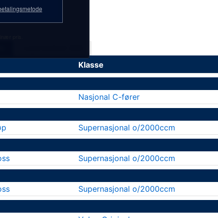
etalingsmetode
inær pris.
kk
Løpsresultater 2026
Klasse
Nasjonal C-fører
øp
Supernasjonal o/2000ccm
oss
Supernasjonal o/2000ccm
oss
Supernasjonal o/2000ccm