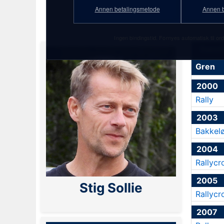
PF Gold-abonnement!
Annen betalingsmetode
Annen b
Ingen bindingstid. Fornyes automatisk til ord
Statisti
Gren
2000
Rally
2003
Bakkel
2004
Rallycr
2005
Stig Sollie
Rallycr
2007