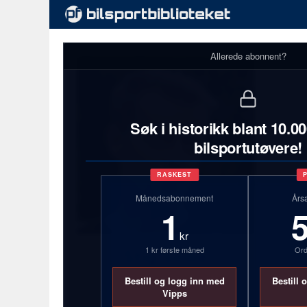
Allerede abonnent?
Søk i historikk blant 10.0
bilsportutøvere!
RASKEST
Månedsabonnement
Års
1
kr
1 kr første måned
Ord
Stig Sollie
Bestill og logg inn med
Bestill 
Se full profilstatistikk med
Vipps