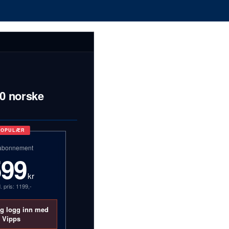
00 norske
POPULÆR
abonnement
599
kr
. pris: 1199,-
og logg inn med
Vipps