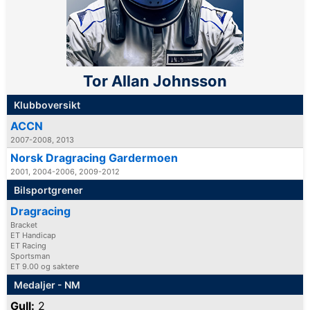
Tor Allan Johnsson
Klubboversikt
ACCN
2007-2008, 2013
Norsk Dragracing Gardermoen
2001, 2004-2006, 2009-2012
Bilsportgrener
Dragracing
Bracket
ET Handicap
ET Racing
Sportsman
ET 9.00 og saktere
Medaljer - NM
Gull:
2