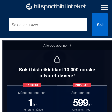
Søk
Allerede abonnent?
Søk i historikk blant 10.000 norske
bilsportutøvere!
RASKEST
POPULÆR
Månedsabonnement
Årsabonnement
1
599
kr
kr
1 kr første måned
Ord. pris: 1199,-