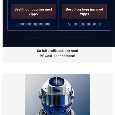
Bestill og logg inn med
Bestill og logg inn med
Vipps
Vipps
Annen betalingsmetode
Annen betalingsmetode
Ingen bindingstid. Fornyes automatisk til ordinær pris.
Tor Allan Johnsson
Se full profilstatistikk med
PF Gold-abonnement!