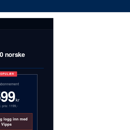
00 norske
POPULÆR
abonnement
599
kr
. pris: 1199,-
og logg inn med
Vipps