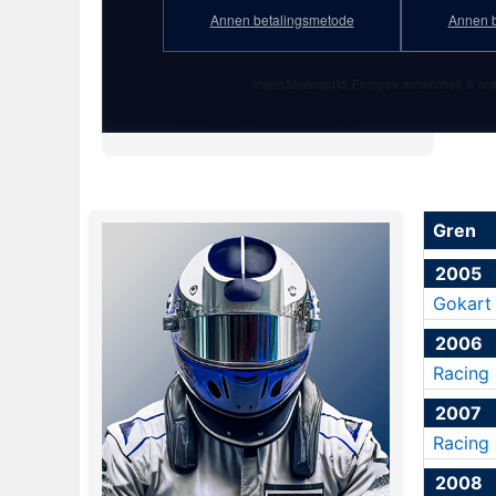
37 år
Annen betalingsmetode
Annen b
★ 18. januar 1989
Ingen bindingstid. Fornyes automatisk til ord
Se full profilstatistikk med
PF Gold-abonnement!
Gren
2005
Gokart
2006
Racing
2007
Racing
2008