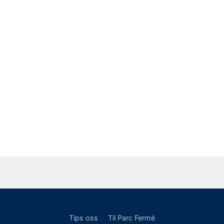
Tips oss
·
Til Parc Fermé