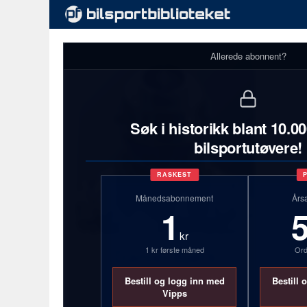
Allerede abonnent?
Søk i historikk blant 10.0
bilsportutøvere!
RASKEST
Månedsabonnement
Års
1
kr
1 kr første måned
Ord
Daniel Bjørk
Nordgaard
Bestill og logg inn med
Bestill 
Vipps