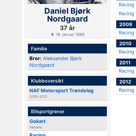
Racing
Daniel Bjørk
Racing
Nordgaard
2009
37 år
Racing
★ 18. januar 1989
2010
Familie
Racing
Bror:
Aleksander Bjørk
2011
Nordgaard
Racing
Klubboversikt
2012
Racing
NAF Motorsport Trøndelag
2005-2012
Bilsportgrener
Gokart
Yamaha
Racing