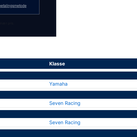
etalingsmetode
inær pris.
Klasse
Yamaha
Seven Racing
Seven Racing