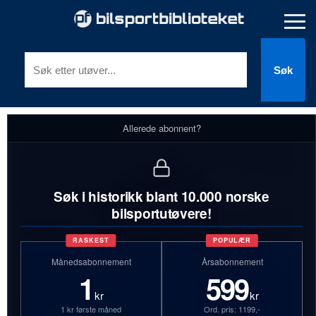
Søk
Allerede abonnent?
Søk i historikk blant 10.000 norske
bilsportutøvere!
RASKEST
POPULÆR
Månedsabonnement
Årsabonnement
1
599
kr
kr
1 kr første måned
Ord. pris: 1199,-