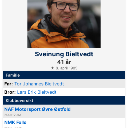
Sveinung Bieltvedt
41 år
★ 8. april 1985
Familie
Far:
Tor Johannes Bieltvedt
Bror:
Lars Erik Bieltvedt
Klubboversikt
NAF Motorsport Øvre Østfold
2005-2013
NMK Follo
2003-2004