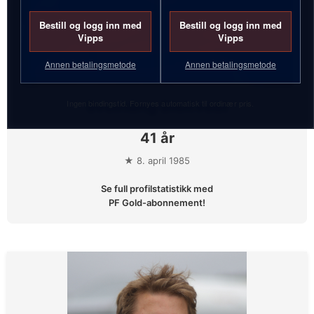
Bestill og logg inn med
Bestill og logg inn med
Vipps
Vipps
Annen betalingsmetode
Annen betalingsmetode
Ingen bindingstid. Fornyes automatisk til ordinær pris.
Sveinung Bieltvedt
41 år
★ 8. april 1985
Se full profilstatistikk med
PF Gold-abonnement!