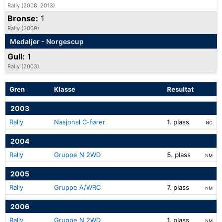
Rally (2008, 2013)
Bronse:
1
Rally (2009)
Medaljer - Norgescup
Gull:
1
Rally (2003)
Gren
Klasse
Resultat
2003
Rally
Nasjonal C-fører
1. plass
NC
2004
Rally
Gruppe N 2WD
5. plass
NM
2005
Rally
Gruppe A/WRC
7. plass
NM
2006
Rally
Gruppe N 2WD
1. plass
NM