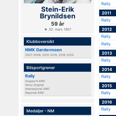
Rally
Stein-Erik
2011
Brynildsen
Rally
59 år
2012
★ 30. mars 1967
Rally
Klubboversikt
Rally
NMK Gardermoen
2013
2007-2008, 2010-2016, 2018-2025
Rally
Bilsportgrener
2014
Rally
Rally
Gruppe N 4WD
Volvo Original
2015
Internasjonal 4WD
Rally
Nasjonal 4WD
2016
Rally
Medaljer - NM