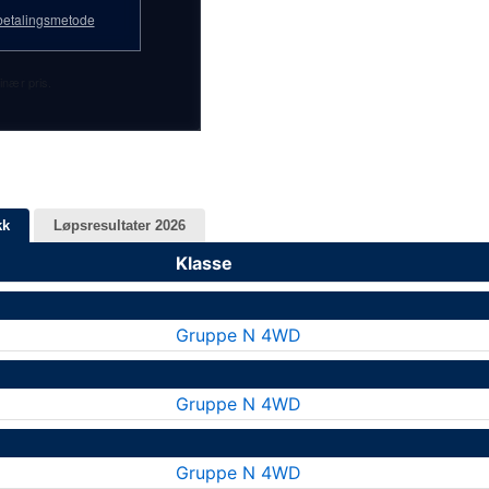
etalingsmetode
inær pris.
kk
Løpsresultater 2026
Klasse
Gruppe N 4WD
Gruppe N 4WD
Gruppe N 4WD