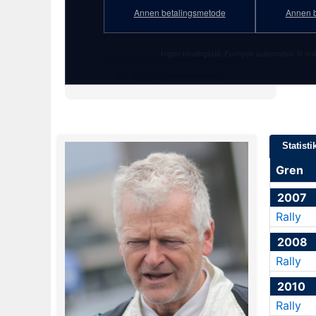
59 år
Annen betalingsmetode
Annen b
★ 30. mars 1967
Ingen bindingstid. Fornyes automatisk til ord
Se full profilstatistikk med
PF Gold-abonnement!
Statisti
Gren
2007
Rally
2008
Rally
2010
Rally