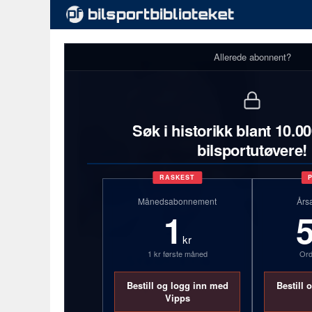
Allerede abonnent?
Søk i historikk blant 10.0
bilsportutøvere!
RASKEST
Månedsabonnement
Års
1
kr
1 kr første måned
Ord
Stein-Erik
Brynildsen
Bestill og logg inn med
Bestill 
Vipps