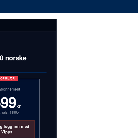
00 norske
POPULÆR
abonnement
599
kr
. pris: 1199,-
og logg inn med
Vipps