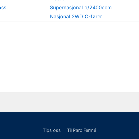
oss
Supernasjonal o/2400ccm
Nasjonal 2WD C-fører
Tips oss
·
Til Parc Fermé