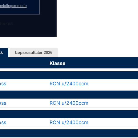
etalingsmetode
inær pris.
kk
Løpsresultater 2026
Klasse
oss
RCN u/2400ccm
oss
RCN u/2400ccm
oss
RCN u/2400ccm