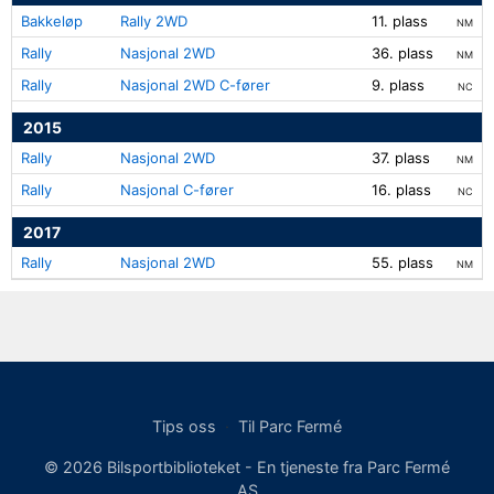
Bakkeløp
Rally 2WD
11. plass
NM
Rally
Nasjonal 2WD
36. plass
NM
Rally
Nasjonal 2WD C-fører
9. plass
NC
2015
Rally
Nasjonal 2WD
37. plass
NM
Rally
Nasjonal C-fører
16. plass
NC
2017
Rally
Nasjonal 2WD
55. plass
NM
Tips oss
·
Til Parc Fermé
© 2026 Bilsportbiblioteket - En tjeneste fra Parc Fermé
AS