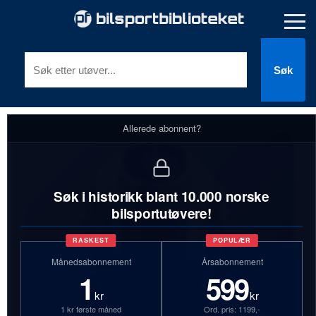
Søk
Allerede abonnent?
Søk i historikk blant 10.000 norske
bilsportutøvere!
RASKEST
POPULÆR
Månedsabonnement
Årsabonnement
1
599
kr
kr
1 kr første måned
Ord. pris: 1199,-