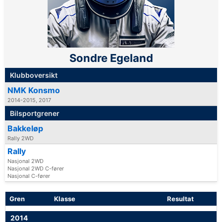
Sondre Egeland
Klubboversikt
NMK Konsmo
2014-2015, 2017
Bilsportgrener
Bakkeløp
Rally 2WD
Rally
Nasjonal 2WD
Nasjonal 2WD C-fører
Nasjonal C-fører
Gren
Klasse
Resultat
2014