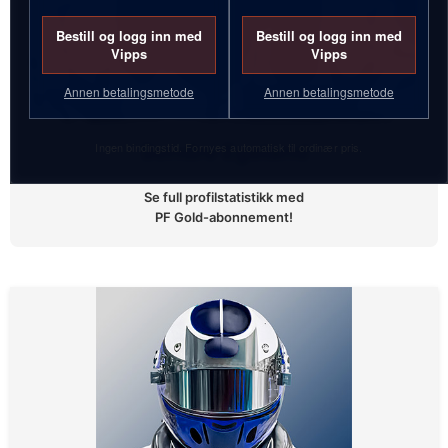
Bestill og logg inn med
Bestill og logg inn med
Vipps
Vipps
Annen betalingsmetode
Annen betalingsmetode
Ingen bindingstid. Fornyes automatisk til ordinær pris.
Sondre Egeland
Se full profilstatistikk med
PF Gold-abonnement!