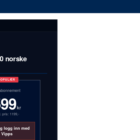
00 norske
POPULÆR
abonnement
599
kr
. pris: 1199,-
og logg inn med
Vipps