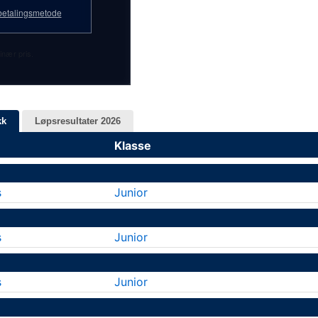
etalingsmetode
inær pris.
kk
Løpsresultater 2026
Klasse
s
Junior
s
Junior
s
Junior