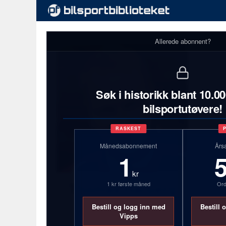
Allerede abonnent?
Søk i historikk blant 10.0
bilsportutøvere!
RASKEST
Månedsabonnement
Års
1
kr
1 kr første måned
Ord
Thomas Hårberg
Bestill og logg inn med
Bestill 
31 år
Vipps