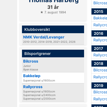
Bilcros
31 år
2015
★ 7. august 1994
Bakkel
Rallycr
Klubboversikt
2016
NMK Verdal/Levanger
Rallycr
2010-2012, 2014-2019, 2021-2022, 2026
2017
Bilsportgrener
Rallycr
Bilcross
2018
Junior
Bilcros
Åpen klasse
Bakkeløp
Rallycr
Supernasjonal u/1600ccm
2019
Rallycross
Bilcros
Supernasjonal u/1600ccm
Supernasjonal u/2400ccm
Rallycr
Supernasjonal u/2000ccm