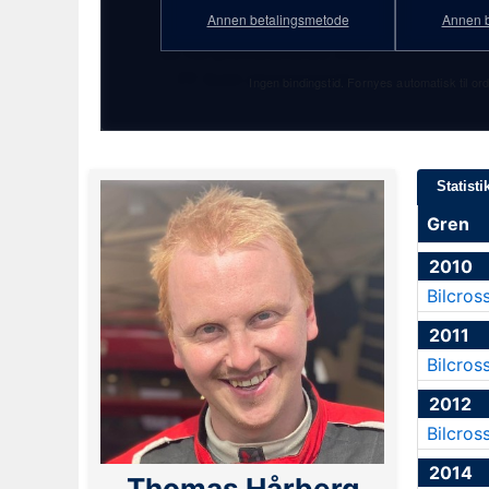
★ 7. august 1994
Annen betalingsmetode
Annen b
Se full profilstatistikk med
PF Gold-abonnement!
Ingen bindingstid. Fornyes automatisk til ord
Statisti
Gren
2010
Bilcros
2011
Bilcros
2012
Bilcros
2014
Thomas Hårberg