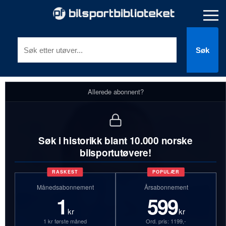
Søk
Allerede abonnent?
Søk i historikk blant 10.000 norske
bilsportutøvere!
RASKEST
POPULÆR
Månedsabonnement
Årsabonnement
1
599
kr
kr
1 kr første måned
Ord. pris: 1199,-