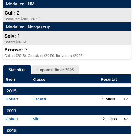
Medaljer - NM
Gull:
2
Crosskart (2021-2022)
Medaljer - Norgescup
Sølv:
1
Gokart (2015)
Bronse:
3
Gokart (2018), Crosskart (2019), Rallycross (2023)
Statistikk
Løpsresultater 2026
Gren
Klasse
Resultat
2015
Gokart
Cadetti
2. plass
NC
2017
Gokart
Mini
12. plass
NC
2018