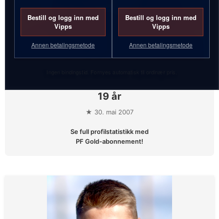
Bestill og logg inn med
Bestill og logg inn med
Vipps
Vipps
Annen betalingsmetode
Annen betalingsmetode
Tobias Grandum Spangen
Ingen bindingstid. Fornyes automatisk til ordinær pris.
19 år
★ 30. mai 2007
Se full profilstatistikk med
PF Gold-abonnement!