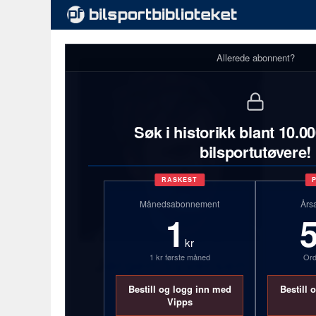
Allerede abonnent?
Søk i historikk blant 10.0
bilsportutøvere!
RASKEST
Månedsabonnement
Års
1
kr
1 kr første måned
Ord
Jørgen Syversen
Bestill og logg inn med
Bestill 
31 år
Vipps