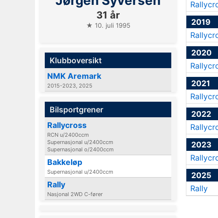
Jørgen Syversen
Rallycr
31 år
2019
★ 10. juli 1995
Rallycr
2020
Klubboversikt
Rallycr
NMK Aremark
2021
2015-2023, 2025
Rallycr
Bilsportgrener
2022
Rallycross
Rallycr
RCN u/2400ccm
Supernasjonal u/2400ccm
2023
Supernasjonal o/2400ccm
Rallycr
Bakkeløp
Supernasjonal u/2400ccm
2025
Rally
Rally
Nasjonal 2WD C-fører