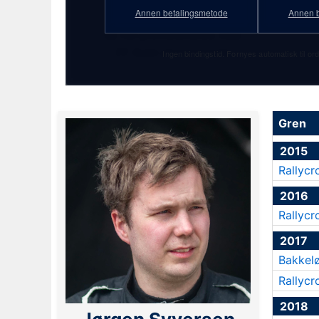
★ 10. juli 1995
Annen betalingsmetode
Annen b
Se full profilstatistikk med
PF Gold-abonnement!
Ingen bindingstid. Fornyes automatisk til ord
Gren
2015
Rallycr
2016
Rallycr
2017
Bakkel
Rallycr
2018