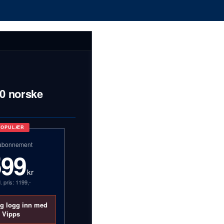
00 norske
POPULÆR
abonnement
599
kr
. pris: 1199,-
og logg inn med
Vipps