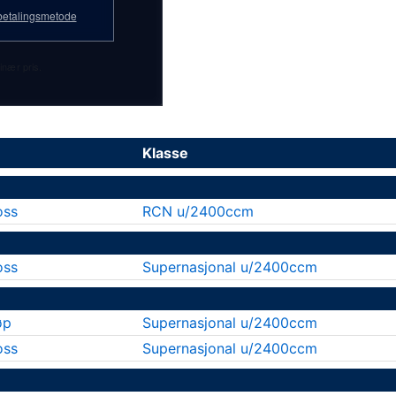
etalingsmetode
inær pris.
Klasse
oss
RCN u/2400ccm
oss
Supernasjonal u/2400ccm
øp
Supernasjonal u/2400ccm
oss
Supernasjonal u/2400ccm