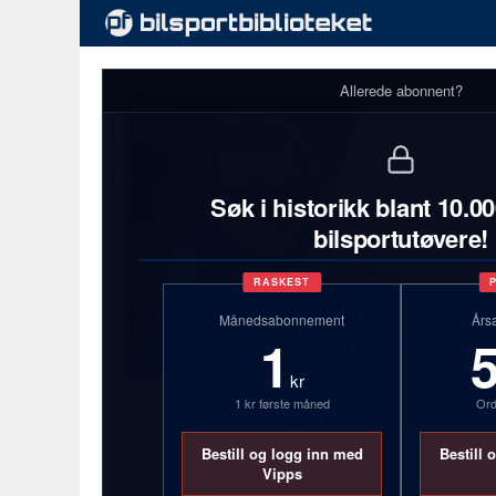
Allerede abonnent?
Søk i historikk blant 10.0
bilsportutøvere!
RASKEST
Månedsabonnement
Års
1
kr
1 kr første måned
Ord
Jens Søgaard
Bestill og logg inn med
Bestill 
75 år
Vipps