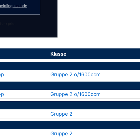
etalingsmetode
inær pris.
Klasse
øp
Gruppe 2 o/1600ccm
øp
Gruppe 2 o/1600ccm
Gruppe 2
Gruppe 2