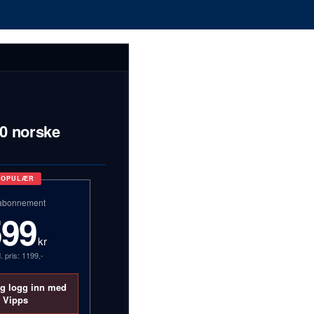
00 norske
POPULÆR
abonnement
599
kr
. pris: 1199,-
og logg inn med
Vipps