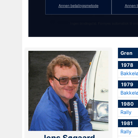
★ 6. januar 1951
Annen betalingsmetode
Annen b
Se full profilstatistikk med
PF Gold-abonnement!
Ingen bindingstid. Fornyes automatisk til ord
Gren
1978
Bakkel
1979
Bakkel
1980
Rally
1981
Rally
Jens Søgaard