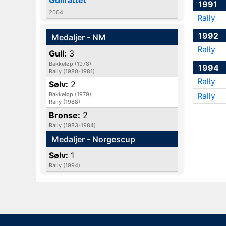
Gullrattet
1991
2004
Rally
1992
Medaljer - NM
Rally
Gull:
3
Bakkeløp (1978)
1994
Rally (1980-1981)
Rally
Sølv:
2
Bakkeløp (1979)
Rally
Rally (1988)
Bronse:
2
Rally (1983-1984)
Medaljer - Norgescup
Sølv:
1
Rally (1994)