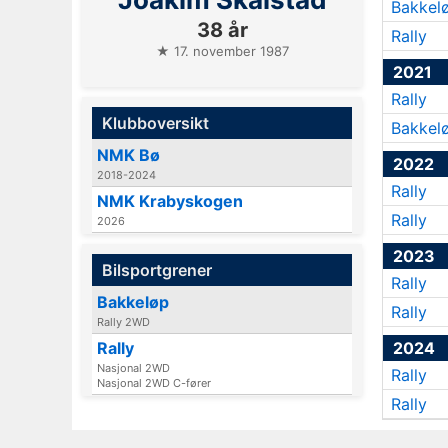
Bakkel
38 år
Rally
★ 17. november 1987
2021
Rally
Klubboversikt
Bakkel
NMK Bø
2022
2018-2024
Rally
NMK Krabyskogen
Rally
2026
2023
Bilsportgrener
Rally
Bakkeløp
Rally
Rally 2WD
Rally
2024
Nasjonal 2WD
Rally
Nasjonal 2WD C-fører
Rally