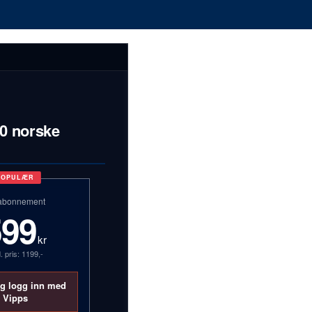
00 norske
POPULÆR
abonnement
599
kr
. pris: 1199,-
og logg inn med
Vipps