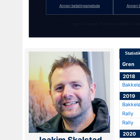
★ 17. november 1987
Annen betalingsmetode
Annen b
Se full profilstatistikk med
PF Gold-abonnement!
Ingen bindingstid. Fornyes automatisk til ord
Statisti
Gren
2018
Bakkel
2019
Bakkel
Rally
Rally
2020
Joakim Skalstad