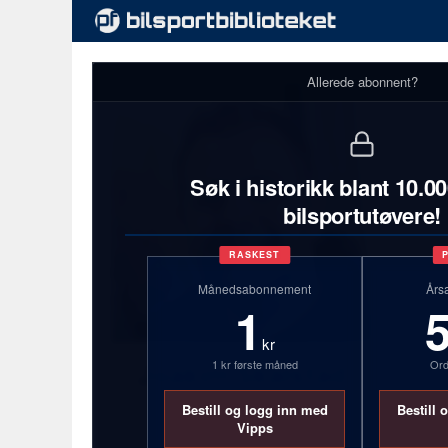
Allerede abonnent?
Søk i historikk blant 10.0
bilsportutøvere!
RASKEST
Månedsabonnement
Års
1
kr
1 kr første måned
Ord
Joakim Skalstad
Bestill og logg inn med
Bestill 
38 år
Vipps