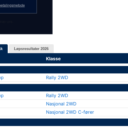
etalingsmetode
inær pris.
kk
Løpsresultater 2026
Klasse
øp
Rally 2WD
øp
Rally 2WD
Nasjonal 2WD
Nasjonal 2WD C-fører