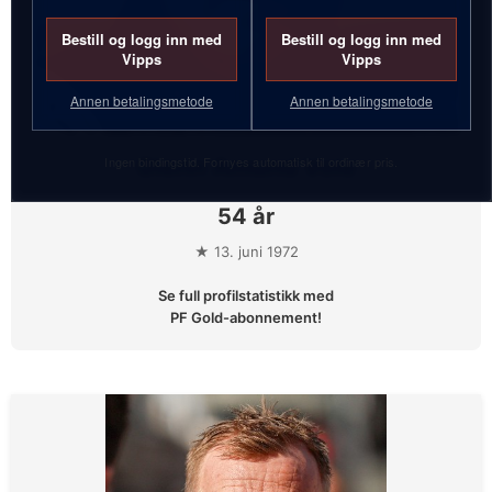
Bestill og logg inn med
Bestill og logg inn med
Vipps
Vipps
Annen betalingsmetode
Annen betalingsmetode
Ingen bindingstid. Fornyes automatisk til ordinær pris.
Glenn Amund Voie
54 år
★ 13. juni 1972
Se full profilstatistikk med
PF Gold-abonnement!