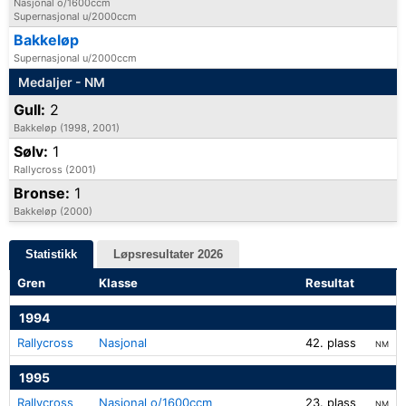
Nasjonal o/1600ccm
Supernasjonal u/2000ccm
Bakkeløp
Supernasjonal u/2000ccm
Medaljer - NM
Gull:
2
Bakkeløp (1998, 2001)
Sølv:
1
Rallycross (2001)
Bronse:
1
Bakkeløp (2000)
Statistikk
Løpsresultater 2026
Gren
Klasse
Resultat
1994
Rallycross
Nasjonal
42. plass
NM
1995
Rallycross
Nasjonal o/1600ccm
23. plass
NM