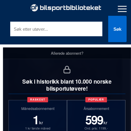
Søk
Allerede abonnent?
Søk i historikk blant 10.000 norske
bilsportutøvere!
RASKEST
POPULÆR
Månedsabonnement
Årsabonnement
1
599
kr
kr
1 kr første måned
Ord. pris: 1199,-