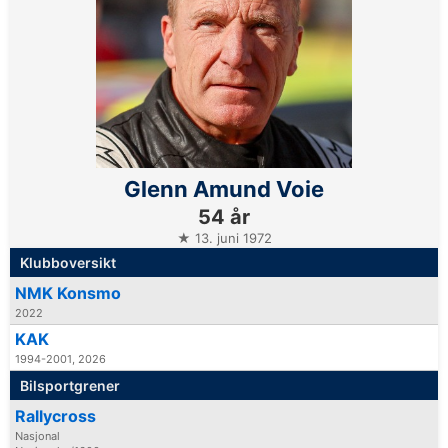
Glenn Amund Voie
54 år
★ 13. juni 1972
Klubboversikt
NMK Konsmo
2022
KAK
1994-2001, 2026
Bilsportgrener
Rallycross
Nasjonal