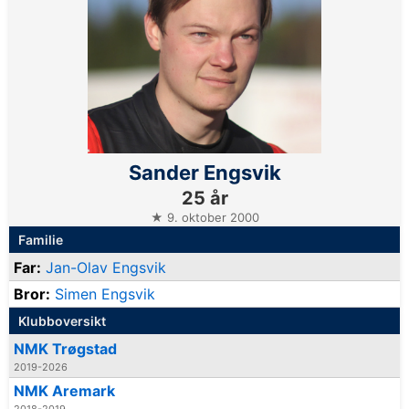
Sander Engsvik
25 år
★ 9. oktober 2000
Familie
Far:
Jan-Olav Engsvik
Bror:
Simen Engsvik
Klubboversikt
NMK Trøgstad
2019-2026
NMK Aremark
2018-2019