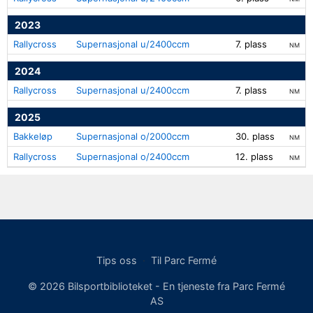
2023
Rallycross
Supernasjonal u/2400ccm
7. plass
NM
2024
Rallycross
Supernasjonal u/2400ccm
7. plass
NM
2025
Bakkeløp
Supernasjonal o/2000ccm
30. plass
NM
Rallycross
Supernasjonal o/2400ccm
12. plass
NM
Tips oss
·
Til Parc Fermé
© 2026 Bilsportbiblioteket - En tjeneste fra Parc Fermé
AS