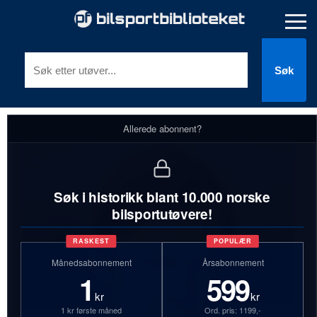
Søk
Allerede abonnent?
Søk i historikk blant 10.000 norske
bilsportutøvere!
RASKEST
POPULÆR
Månedsabonnement
Årsabonnement
1
599
kr
kr
1 kr første måned
Ord. pris: 1199,-