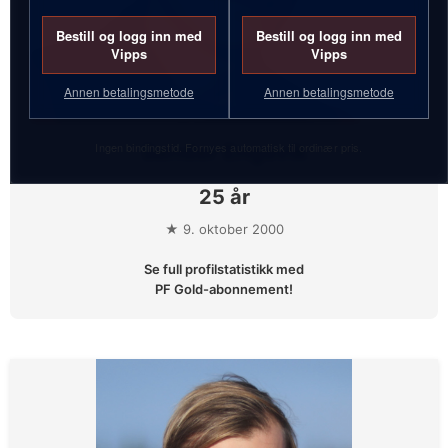
Bestill og logg inn med
Bestill og logg inn med
Vipps
Vipps
Annen betalingsmetode
Annen betalingsmetode
Ingen bindingstid. Fornyes automatisk til ordinær pris.
Sander Engsvik
25 år
★ 9. oktober 2000
Se full profilstatistikk med
PF Gold-abonnement!