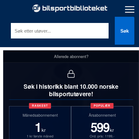
Søk
Allerede abonnent?
Søk i historikk blant 10.000 norske
bilsportutøvere!
RASKEST
POPULÆR
Månedsabonnement
Årsabonnement
1
599
kr
kr
1 kr første måned
Ord. pris: 1199,-