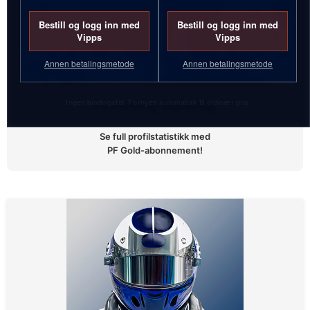
Bestill og logg inn med
Bestill og logg inn med
Vipps
Vipps
Annen betalingsmetode
Annen betalingsmetode
Ingen bindingstid. Fornyes automatisk til ordinær pris.
Henning Nyberg
Se full profilstatistikk med
PF Gold-abonnement!