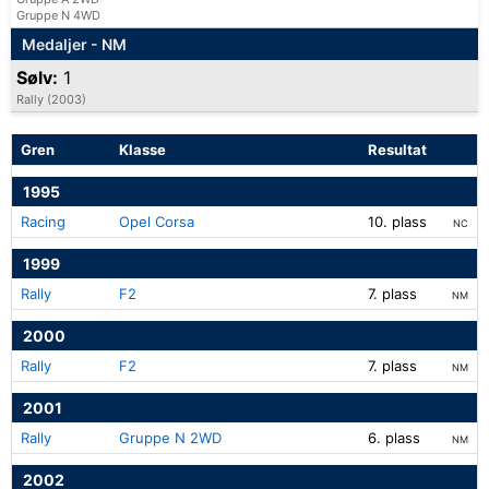
Gruppe N 4WD
Medaljer - NM
Sølv:
1
Rally (2003)
Gren
Klasse
Resultat
1995
Racing
Opel Corsa
10. plass
NC
1999
Rally
F2
7. plass
NM
2000
Rally
F2
7. plass
NM
2001
Rally
Gruppe N 2WD
6. plass
NM
2002