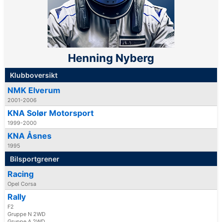
Henning Nyberg
Klubboversikt
NMK Elverum
2001-2006
KNA Solør Motorsport
1999-2000
KNA Åsnes
1995
Bilsportgrener
Racing
Opel Corsa
Rally
F2
Gruppe N 2WD
Gruppe A 2WD