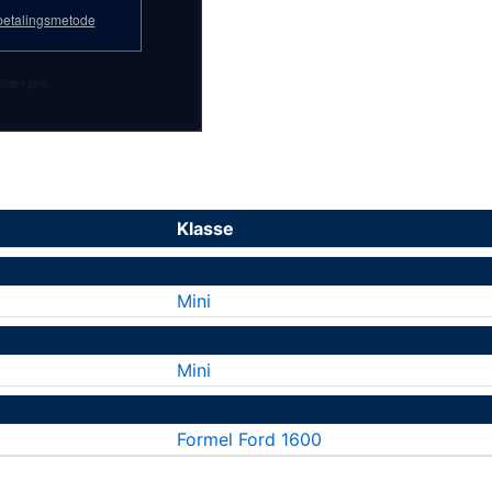
etalingsmetode
inær pris.
Klasse
Mini
Mini
Formel Ford 1600