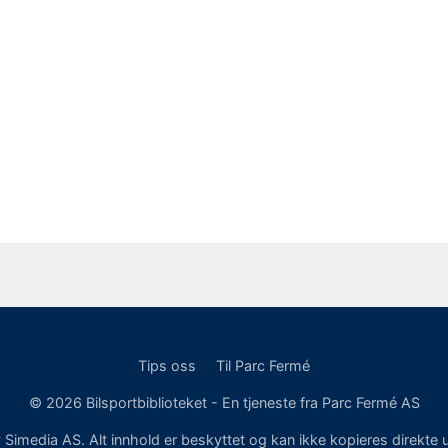
Tips oss
·
Til Parc Fermé
© 2026 Bilsportbiblioteket - En tjeneste fra Parc Fermé AS
v Simedia AS. Alt innhold er beskyttet og kan ikke kopieres direkte u