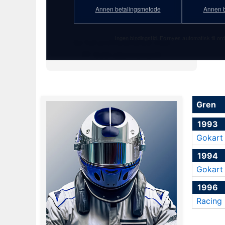
46 år
Annen betalingsmetode
Annen b
★ 15. oktober 1979
Ingen bindingstid. Fornyes automatisk til ord
Se full profilstatistikk med
PF Gold-abonnement!
Gren
1993
Gokart
1994
Gokart
1996
Racing