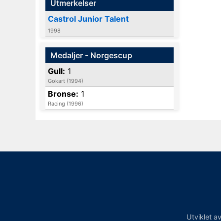
Utmerkelser
Castrol Junior Talent
1998
Medaljer - Norgescup
Gull:
1
Gokart (1994)
Bronse:
1
Racing (1996)
Utviklet a