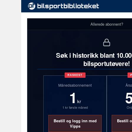
Allerede abonnent?
Søk i historikk blant 10.0
bilsportutøvere!
RASKEST
Månedsabonnement
Års
1
kr
1 kr første måned
Ord
Per Christian
Mørland
Bestill og logg inn med
Bestill 
Vipps