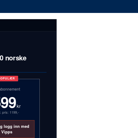
00 norske
POPULÆR
abonnement
599
kr
. pris: 1199,-
og logg inn med
Vipps