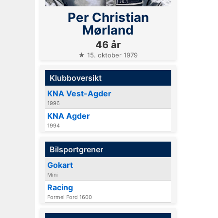
Per Christian
Mørland
46 år
★ 15. oktober 1979
Klubboversikt
KNA Vest-Agder
1996
KNA Agder
1994
Bilsportgrener
Gokart
Mini
Racing
Formel Ford 1600