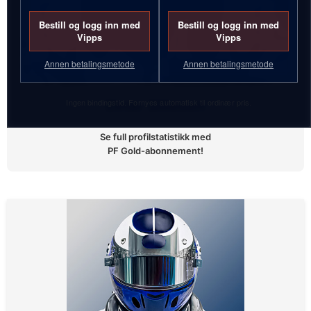
Bestill og logg inn med
Bestill og logg inn med
Vipps
Vipps
Annen betalingsmetode
Annen betalingsmetode
Ingen bindingstid. Fornyes automatisk til ordinær pris.
Einar Sillesen
Se full profilstatistikk med
PF Gold-abonnement!