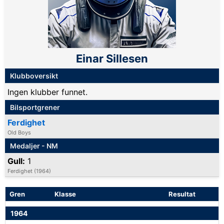
Einar Sillesen
Klubboversikt
Ingen klubber funnet.
Bilsportgrener
Ferdighet
Old Boys
Medaljer - NM
Gull:
1
Ferdighet (1964)
Gren
Klasse
Resultat
1964