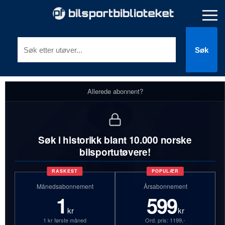
Søk
Allerede abonnent?
Søk i historikk blant 10.000 norske
bilsportutøvere!
RASKEST
POPULÆR
Månedsabonnement
Årsabonnement
1
599
kr
kr
1 kr første måned
Ord. pris: 1199,-