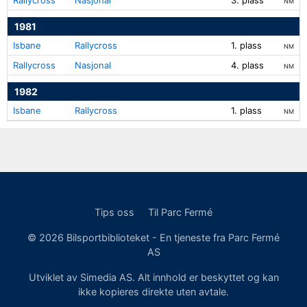
NM
1981
Isbane
Rallycross
1. plass
NM
Rallycross
Nasjonal
4. plass
NM
1982
Isbane
Rallycross
1. plass
NM
Tips oss
·
Til Parc Fermé
© 2026 Bilsportbiblioteket - En tjeneste fra Parc Fermé
AS
Utviklet av Simedia AS. Alt innhold er beskyttet og kan
ikke kopieres direkte uten avtale.