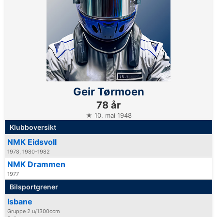
Geir Tørmoen
78 år
★ 10. mai 1948
Klubboversikt
NMK Eidsvoll
1978, 1980-1982
NMK Drammen
1977
Bilsportgrener
Isbane
Gruppe 2 u/1300ccm