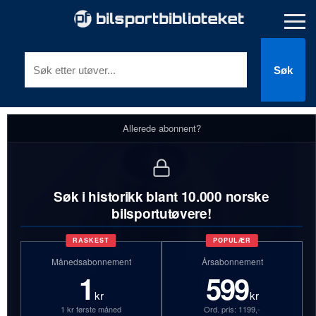
Søk
Allerede abonnent?
Søk i historikk blant 10.000 norske
bilsportutøvere!
RASKEST
POPULÆR
Månedsabonnement
Årsabonnement
1
599
kr
kr
1 kr første måned
Ord. pris: 1199,-