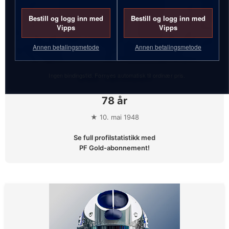
Bestill og logg inn med
Bestill og logg inn med
Vipps
Vipps
Annen betalingsmetode
Annen betalingsmetode
Ingen bindingstid. Fornyes automatisk til ordinær pris.
Geir Tørmoen
78 år
★ 10. mai 1948
Se full profilstatistikk med
PF Gold-abonnement!