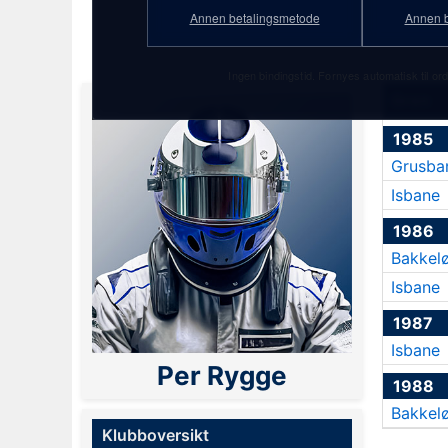
PF Gold-abonnement!
Annen betalingsmetode
Annen b
Ingen bindingstid. Fornyes automatisk til ord
Gren
1985
Grusba
Isbane
1986
Bakkel
Isbane
1987
Isbane
Per Rygge
1988
Bakkel
Klubboversikt