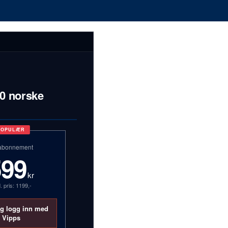
00 norske
POPULÆR
abonnement
599
kr
. pris: 1199,-
og logg inn med
Vipps