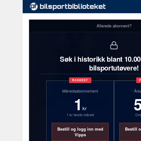
Allerede abonnent?
Søk i historikk blant 10.0
bilsportutøvere!
RASKEST
Månedsabonnement
Års
1
kr
1 kr første måned
Ord
Per Rygge
Bestill og logg inn med
Bestill 
Se full profilstatistikk med
Vipps