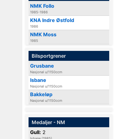
NMK Follo
1985-1986
KNA Indre Østfold
1986
NMK Moss
1985
Bilsportgrener
Grusbane
Nasjonal u/1150ccm
Isbane
Nasjonal u/1150ccm
Bakkeløp
Nasjonal u/1150ccm
Medaljer - NM
Gull:
2
Isbane (1985)