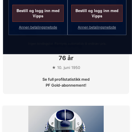
Bestill og logg inn med
Bestill og logg inn med
Vipps
Vipps
Annen betalingsmetode
Annen betalingsmetode
Ingen bindingstid. Fornyes automatisk til ordinær pris.
Rune Berg
76 år
★ 10. juni 1950
Se full profilstatistikk med
PF Gold-abonnement!