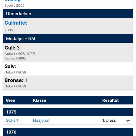
Sports 2000
Utmerkelser
Gullrattet
2005
Medaljer - NM
Gull:
3
Gokart (1975, 1977)
Racing (1986)
Sølv:
1
Gokart (1979)
Bronse:
1
Gokart (1978)
Gren
Klasse
Resultat
1975
Gokart
Nasjonal
1. plass
NM
1976