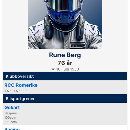
Rune Berg
76 år
★ 10. juni 1950
Klubboversikt
RCC Romerike
1975, 1978-1980
Bilsportgrener
Gokart
Nasjonal
100ccm
250ccm
Racing