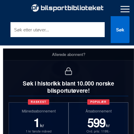
Søk
Allerede abonnent?
Søk i historikk blant 10.000 norske
bilsportutøvere!
RASKEST
POPULÆR
Månedsabonnement
Årsabonnement
1
599
kr
kr
1 kr første måned
Ord. pris: 1199,-