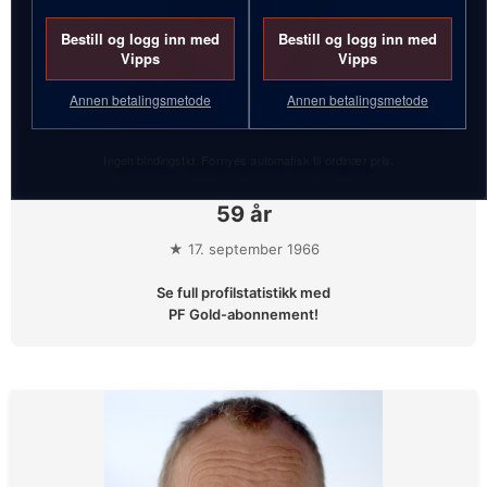
Bestill og logg inn med
Bestill og logg inn med
Vipps
Vipps
Annen betalingsmetode
Annen betalingsmetode
Ingen bindingstid. Fornyes automatisk til ordinær pris.
Svein Guttorm Nielsen
59 år
★ 17. september 1966
Se full profilstatistikk med
PF Gold-abonnement!