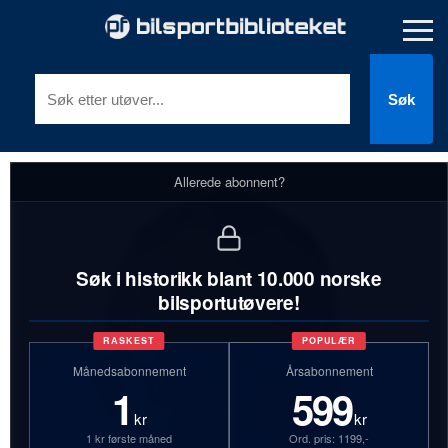
Søk
Allerede abonnent?
Søk i historikk blant 10.000 norske
bilsportutøvere!
RASKEST
POPULÆR
Månedsabonnement
Årsabonnement
1
599
kr
kr
1 kr første måned
Ord. pris: 1199,-