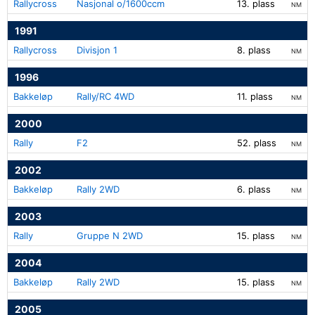
Rallycross
Nasjonal o/1600ccm
13. plass
NM
1991
Rallycross
Divisjon 1
8. plass
NM
1996
Bakkeløp
Rally/RC 4WD
11. plass
NM
2000
Rally
F2
52. plass
NM
2002
Bakkeløp
Rally 2WD
6. plass
NM
2003
Rally
Gruppe N 2WD
15. plass
NM
2004
Bakkeløp
Rally 2WD
15. plass
NM
2005