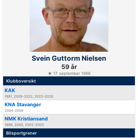
Svein Guttorm Nielsen
59 år
★ 17. september 1966
Klubboversikt
KAK
1991, 2009-2022, 2025-2026
KNA Stavanger
2004-2009
NMK Kristiansand
1996, 2000, 2002-2003
Bilsportgrener