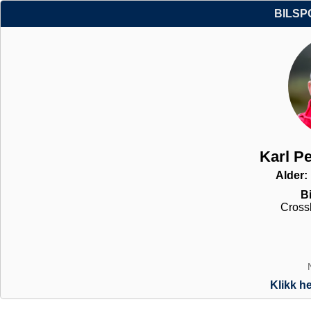
BILSP
Karl P
Alder:
Bi
Crossk
Klikk he