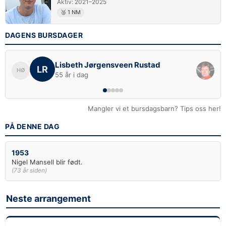
Aktiv: 2021–2025
🥉 1 NM
DAGENS BURSDAGER
Lisbeth Jørgensveen Rustad
LR
HØ
55 år i dag
Mangler vi et bursdagsbarn? Tips oss her!
PÅ DENNE DAG
1953
Nigel Mansell blir født.
(73 år siden)
Neste arrangement