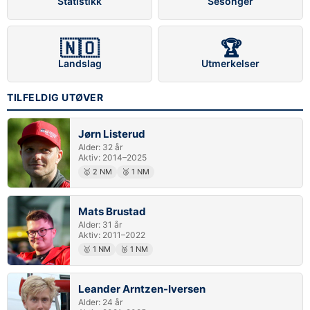
Statistikk
Sesonger
🇳🇴
🏆
Landslag
Utmerkelser
TILFELDIG UTØVER
Jørn Listerud
Alder: 32 år
Aktiv: 2014–2025
🥇 2 NM
🥉 1 NM
Mats Brustad
Alder: 31 år
Aktiv: 2011–2022
🥇 1 NM
🥉 1 NM
Leander Arntzen-Iversen
Alder: 24 år