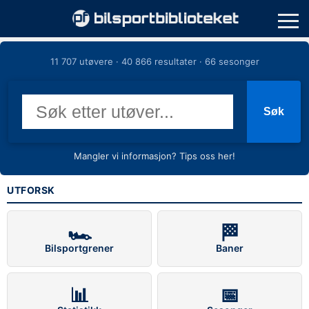
11 707 utøvere · 40 866 resultater · 66 sesonger
Søk
Mangler vi informasjon? Tips oss her!
UTFORSK
🏎️
🏁
Bilsportgrener
Baner
📊
📅