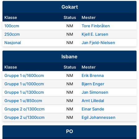
Gokart
Klasse
Status
Mester
100ccm
NM
Tore Finbråten
250ccm
NM
Kjell E. Larsen
Nasjonal
NM
Jan Fjeld-Nielsen
Isbane
Klasse
Status
Mester
Gruppe 1 o/1600ccm
NM
Erik Brenna
Gruppe 1 u/1000ccm
NM
Bjørn Enger
Gruppe 1 u/1300ccm
NM
Jan Simonsen
Gruppe 1 u/850ccm
NM
Arnt Lilledal
Gruppe 2 o/1300ccm
NM
Einar Sande
Gruppe 2 u/1300ccm
NM
Egil Johannessen
PO