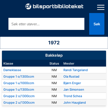
Søk
1972
Bakkeløp
Klasse
Status
Mester
Dameklasse
NM
Randi Tangeland
Gruppe 1 o/1300ccm
NM
Ola Rustad
Gruppe 1 u/1000ccm
NM
Bjørn Enger
Gruppe 1 u/1300ccm
NM
Jan Simonsen
Gruppe 2 o/1300ccm
NM
Trond Schea
Gruppe 2 u/1300ccm
NM
John Haugland