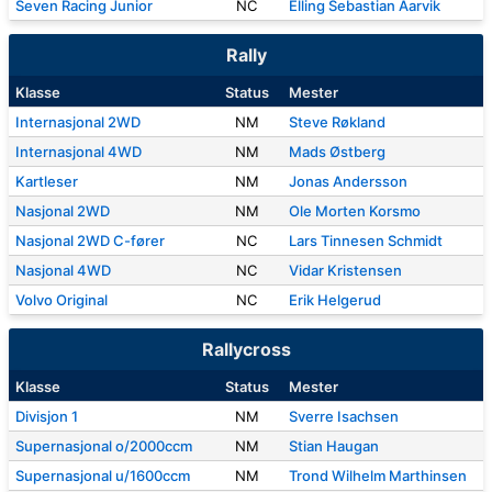
Seven Racing Junior
NC
Elling Sebastian Aarvik
Rally
Klasse
Status
Mester
Internasjonal 2WD
NM
Steve Røkland
Internasjonal 4WD
NM
Mads Østberg
Kartleser
NM
Jonas Andersson
Nasjonal 2WD
NM
Ole Morten Korsmo
Nasjonal 2WD C-fører
NC
Lars Tinnesen Schmidt
Nasjonal 4WD
NC
Vidar Kristensen
Volvo Original
NC
Erik Helgerud
Rallycross
Klasse
Status
Mester
Divisjon 1
NM
Sverre Isachsen
Supernasjonal o/2000ccm
NM
Stian Haugan
Supernasjonal u/1600ccm
NM
Trond Wilhelm Marthinsen