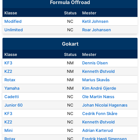
Formula Offroad
Klasse
Status
Mester
Modified
NC
Ketil Johnsen
Unlimited
NC
Roar Johansen
Gokart
Klasse
Status
Mester
KF3
NM
Dennis Olsen
KZ2
NM
Kenneth Østvold
Rotax
NM
Marius Skavås
Yamaha
NM
Kim André Gjerde
Cadetti
NC
Ole Martin Næss
Junior 60
NC
Johan Nicolai Hagenæs
KF3
NC
Cedrik Fonn Skåre
KZ2
NC
Kenneth Østvold
Mini
NC
Adrian Karterud
Rotax
NC
Fredrik Høgli Simensen