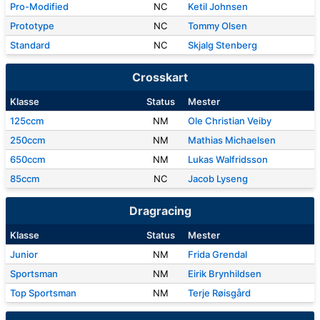
Pro-Modified
NC
Ketil Johnsen
Prototype
NC
Tommy Olsen
Standard
NC
Skjalg Stenberg
Crosskart
Klasse
Status
Mester
125ccm
NM
Ole Christian Veiby
250ccm
NM
Mathias Michaelsen
650ccm
NM
Lukas Walfridsson
85ccm
NC
Jacob Lyseng
Dragracing
Klasse
Status
Mester
Junior
NM
Frida Grendal
Sportsman
NM
Eirik Brynhildsen
Top Sportsman
NM
Terje Røisgård