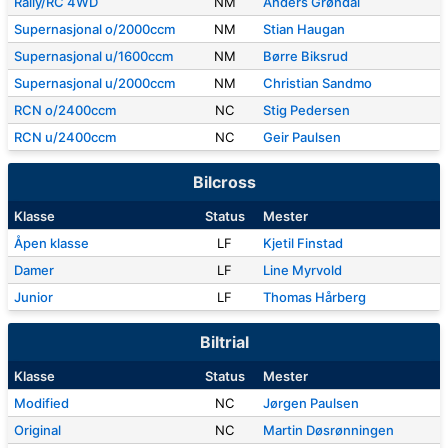
Rally/RC 4WD
NM
Anders Grøndal
Supernasjonal o/2000ccm
NM
Stian Haugan
Supernasjonal u/1600ccm
NM
Børre Biksrud
Supernasjonal u/2000ccm
NM
Christian Sandmo
RCN o/2400ccm
NC
Stig Pedersen
RCN u/2400ccm
NC
Geir Paulsen
Bilcross
Klasse
Status
Mester
Åpen klasse
LF
Kjetil Finstad
Damer
LF
Line Myrvold
Junior
LF
Thomas Hårberg
Biltrial
Klasse
Status
Mester
Modified
NC
Jørgen Paulsen
Original
NC
Martin Døsrønningen