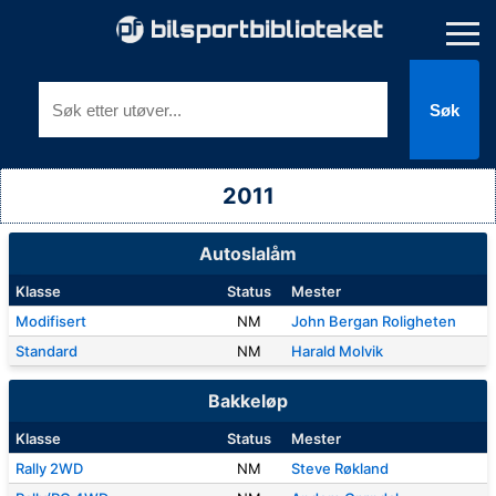
Søk
2011
Autoslalåm
Klasse
Status
Mester
Modifisert
NM
John Bergan Roligheten
Standard
NM
Harald Molvik
Bakkeløp
Klasse
Status
Mester
Rally 2WD
NM
Steve Røkland