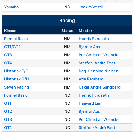
Yamaha
NC
Joakim Vestli
Racing
Klasse
Status
Mester
Formel Basic
NM
Henrik Furuseth
GT1/GT2
NM
Bjørnar Aas
GT3
NM
Per Christian Wiencke
GT4
NM
Steffen-André Feet
Historisk F/G
NM
Dag-Henning Nielsen
Historisk G/H
NM
Atle Ramberg
Seven Racing
NM
Oskar André Sandberg
Formel Basic
NC
Henrik Furuseth
GT1
NC
Haavard Lien
GT2
NC
Bjørnar Aas
GT3
NC
Per Christian Wiencke
GT4
NC
Steffen-André Feet