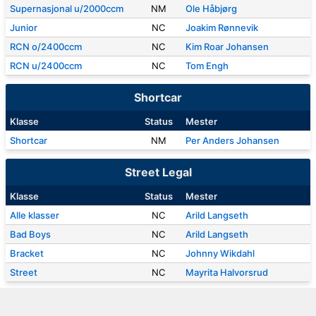
Supernasjonal u/2000ccm
NM
Ole Håbjørg
Junior
NC
Joakim Rønnevik
RCN o/2400ccm
NC
Kim Roar Johansen
RCN u/2400ccm
NC
Tom Engh
Shortcar
Klasse
Status
Mester
Shortcar
NM
Per Anders Johansen
Street Legal
Klasse
Status
Mester
Alle klasser
NC
Arild Langseth
Bad Boys
NC
Arild Langseth
Bracket
NC
Johnny Wikdahl
Street
NC
Mayrita Halvorsrud