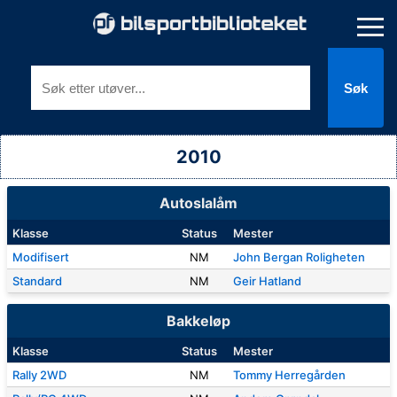
Søk
2010
Autoslalåm
Klasse
Status
Mester
Modifisert
NM
John Bergan Roligheten
Standard
NM
Geir Hatland
Bakkeløp
Klasse
Status
Mester
Rally 2WD
NM
Tommy Herregården