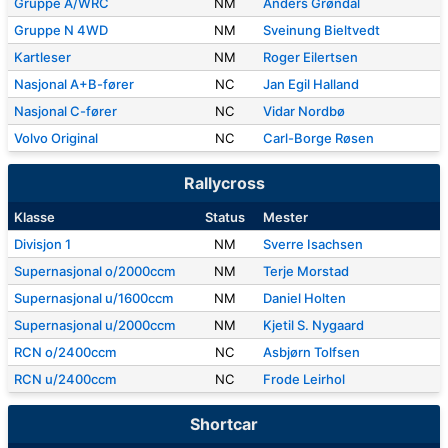
Gruppe A/WRC
NM
Anders Grøndal
Gruppe N 4WD
NM
Sveinung Bieltvedt
Kartleser
NM
Roger Eilertsen
Nasjonal A+B-fører
NC
Jan Egil Halland
Nasjonal C-fører
NC
Vidar Nordbø
Volvo Original
NC
Carl-Borge Røsen
Rallycross
Klasse
Status
Mester
Divisjon 1
NM
Sverre Isachsen
Supernasjonal o/2000ccm
NM
Terje Morstad
Supernasjonal u/1600ccm
NM
Daniel Holten
Supernasjonal u/2000ccm
NM
Kjetil S. Nygaard
RCN o/2400ccm
NC
Asbjørn Tolfsen
RCN u/2400ccm
NC
Frode Leirhol
Shortcar