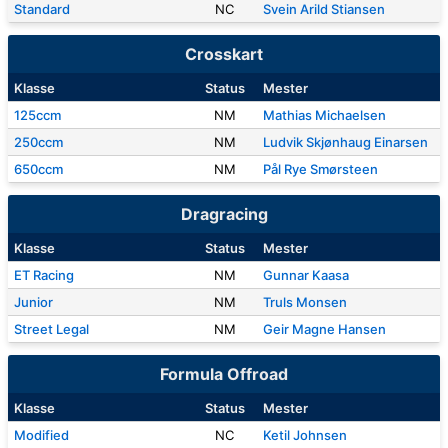
Standard
NC
Svein Arild Stiansen
Crosskart
Klasse
Status
Mester
125ccm
NM
Mathias Michaelsen
250ccm
NM
Ludvik Skjønhaug Einarsen
650ccm
NM
Pål Rye Smørsteen
Dragracing
Klasse
Status
Mester
ET Racing
NM
Gunnar Kaasa
Junior
NM
Truls Monsen
Street Legal
NM
Geir Magne Hansen
Formula Offroad
Klasse
Status
Mester
Modified
NC
Ketil Johnsen