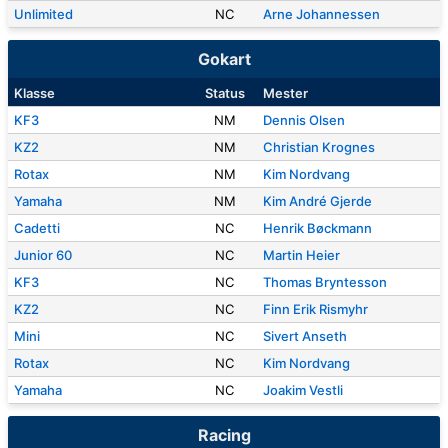
Unlimited
NC
Arne Johannessen
Gokart
Klasse
Status
Mester
KF3
NM
Dennis Olsen
KZ2
NM
Christian Krognes
Rotax
NM
Kim Nordvang
Yamaha
NM
Kim André Gjerde
Cadetti
NC
Henrik Bøckmann
Junior 60
NC
Martin Heier
KF3
NC
Thomas Bryntesson
KZ2
NC
Finn Erik Rismyhr
Mini
NC
Sivert Anseth
Rotax
NC
Kim Nordvang
Yamaha
NC
Joakim Vestli
Racing