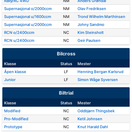
Rally/RC 4WD
NM
Anders Grøndal
Supernasjonal o/2000ccm
NM
Olav Fredriksen
Supernasjonal u/1600ccm
NM
Trond Wilhelm Marthinsen
Supernasjonal u/2000ccm
NM
Johny Sandmo
RCN o/2400ccm
NC
Kim Steinsholt
RCN u/2400ccm
NC
Geir Paulsen
Bilcross
Klasse
Status
Mester
Åpen klasse
LF
Henning Bergan Karlsrud
Junior
LF
Simon Wågø Syversen
Biltrial
Klasse
Status
Mester
Modified
NC
Oddbjørn Thingsbek
Pro-Modified
NC
Ketil Johnsen
Prototype
NC
Knut Harald Dahl