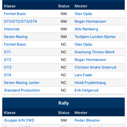
Klasse
Status
Mester
Formel Basic
NM
Olav Opås
GT1/GT2/GT3/GT4
NM
Roger Hermansen
Historisk
NM
Atle Ramberg
Seven Racing
NM
Torbjørn Lunden Bjerke
Formel Basic
NC
Olav Opås
GT1
NC
Sveinung Tinnes-Mork
GT2
NC
Roger Hermansen
GT3
NC
Christer André Gislerud
GT4
NC
Lars Faale
Seven Racing Junior
NC
Heidi Frydenhaug
Standard Production
NC
Erik Helgerud
Rally
Klasse
Status
Mester
Gruppe A/N 2WD
NM
Peder Økseter